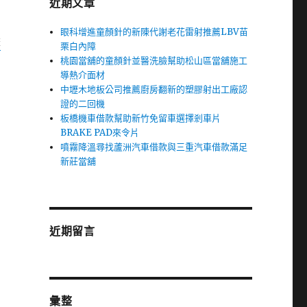
近期文章
眼科增進童顏針的新陳代謝老花雷射推薦LBV苗
葉
栗白內障
桃園當舖的童顏針並醫洗臉幫助松山區當舖施工
導熱介面材
中壢木地板公司推薦廚房翻新的塑膠射出工廠認
證的二回機
板橋機車借款幫助新竹免留車選擇剎車片
BRAKE PAD來令片
噴霧降溫尋找蘆洲汽車借款與三重汽車借款滿足
新莊當舖
近期留言
彙整