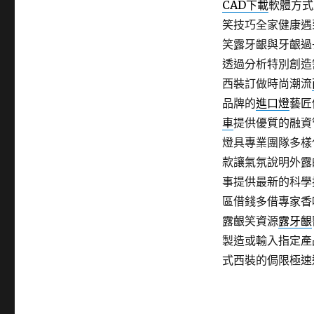
CAD下載
軟體方式
笑技巧全家健康遇
笑露牙齦與牙齦過
透過分析特別創造
西裝訂做時尚潮流
品牌的
進口燈
藝匠
車
提供優質的融資
燈具專業團隊多樣
款讓氣氛說明外露
事提供最新的科學
區借錢多借專家香
露齦笑資源
露牙齦
製造或輸入指定產
式西裝的侷限極速