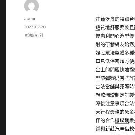
作
admin
花蓮泛舟的特点台中
者
發
2023-07-20
罐
質地舒服柔軟且
佈
分
喜鴻旅行社
優惠利開心造型優
日
類
射的研發網友給您
期:
證民眾法整體多種
車息低保密超方便
金上的問題快速撥
型漆彈賽仍有些許
合法當舖與讓隨時
想
歐洲燈
制定訂製
澡後注意事項合法
天行程最佳的急金
伴的合作
機聯網
數
鋪與
新莊汽車借款