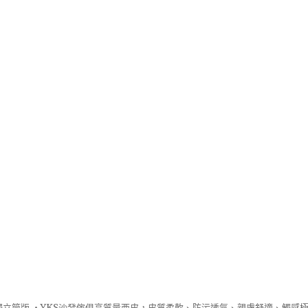
立筒版 ‧
YKS沙發
傢俱高質量西皮，皮質柔軟、防污透氣、親膚舒適、觸感