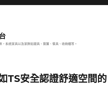
台
床，系統家具以及家飾如寢具、窗簾、餐具、收納櫃等。
如TS安全認證舒適空間的