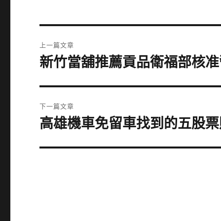
文
上一篇文章
章
新竹當舖推薦貢品衛福部核准
上
一
導
篇
覽
文
下一篇文章
章:
高雄機車免留車找到的五股票
下
一
篇
文
章: