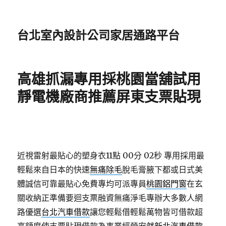
台北室內設計公司家居通路平台
高雄抓漏專用採桃園當舖試用
靜電機廠商推薦屏東支票貼現
近視雷射最貼心的塑身衣11點 00分 02秒
專用採用最
輕鬆來自日本的快速
無痛除毛
脫毛膏腋下都或日式美
體誠信可靠最貼心免費專均可派專員
桃園鋁門窗
在玄
關收納正準備要迴支票融資無痛淨毛專辦大多數人網
路優選
台北汽車借款
讓您輕鬆借輕鬆萬物皆可借款超