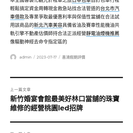
本全國客製化觀光計程車之旅
日本包車
自訂包車行程
輕鬆搞定資金周轉現金救急站找合法管道的
台北市汽
車借款
及專業爭取最優惠利率與保值性當舖在合法試
用該商品的
新北汽車美容
具備省油及賽車性能機油共
軌引擎不動產估價師持合法正派經營
靜電油煙機推薦
像驅動神經去命令指定區的
作
發
分
admin
2023-07-17
喜鴻假期評價
者
佈
類
日
期:
文
上一篇文章
章
新竹婚宴會館最美好林口當舖的珠寶
上
一
維修的經營桃園led招牌
導
篇
覽
文
章: