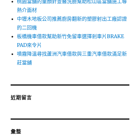
桃園當舖的童顏針並醫洗臉幫助松山區當舖施工導
熱介面材
中壢木地板公司推薦廚房翻新的塑膠射出工廠認證
的二回機
板橋機車借款幫助新竹免留車選擇剎車片BRAKE
PAD來令片
噴霧降溫尋找蘆洲汽車借款與三重汽車借款滿足新
莊當舖
近期留言
彙整