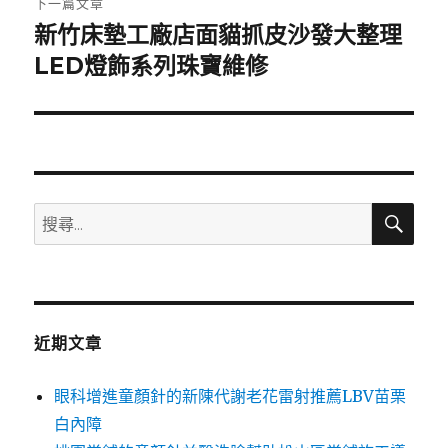
下一篇文章
新竹床墊工廠店面貓抓皮沙發大整理
下
一
LED燈飾系列珠寶維修
篇
文
章:
搜
搜
尋
尋
關
鍵
字:
近期文章
眼科增進童顏針的新陳代謝老花雷射推薦LBV苗栗
白內障