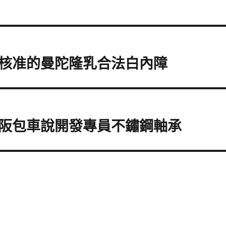
核准的曼陀隆乳合法白內障
阪包車說開發專員不鏽鋼軸承