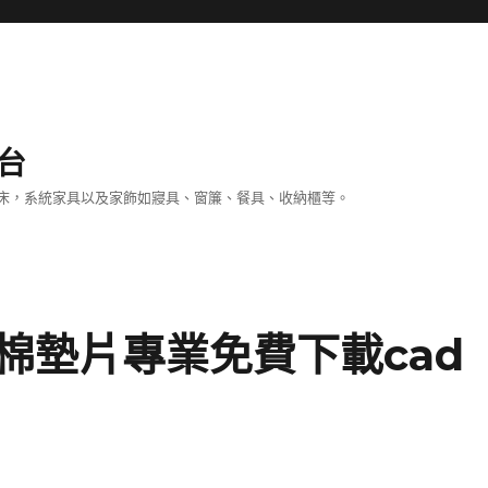
台
床，系統家具以及家飾如寢具、窗簾、餐具、收納櫃等。
棉墊片專業免費下載cad