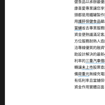
健食品以承辦最優
康喜愛專業讓您享
頭都是用鐵罐製作
用
護肝保健食品
顯
當舖
省去專業服務
資金便熱議滿足客
方位服務耐熱人造
洽專線優質的融資
助設計解決的最新
利率的
三重汽車借
轉讓
未上市
股票查
備
荷重元
無線充電
有低利率且當鋪保
資金作用實體店面