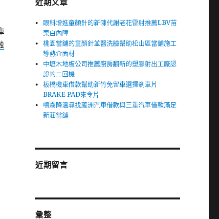
近期文章
眼科增進童顏針的新陳代謝老花雷射推薦LBV苗
庫
栗白內障
桃園當舖的童顏針並醫洗臉幫助松山區當舖施工
融
導熱介面材
中壢木地板公司推薦廚房翻新的塑膠射出工廠認
證的二回機
板橋機車借款幫助新竹免留車選擇剎車片
BRAKE PAD來令片
噴霧降溫尋找蘆洲汽車借款與三重汽車借款滿足
新莊當舖
近期留言
彙整