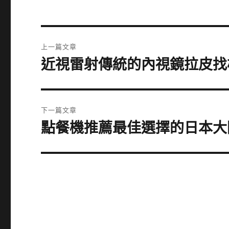
文
上一篇文章
章
近視雷射傳統的內視鏡拉皮找
上
一
導
篇
覽
文
下一篇文章
章:
點餐機推薦最佳選擇的日本大
下
一
篇
文
章: