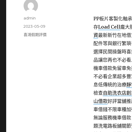
作
admin
PP板片客製化軸承
者
發
2023-05-09
存
Load Cell
龐大
佈
分
喜鴻假期評價
資
最新新竹在地借
日
類
配件等與銀行繁瑣
期:
選擇民間操盤時喜
品讓您再也不必看
機車借款免留車免
不必看企業超多豐
息低傳統的治療
靜
檢查
自助洗衣店創
山借款
好評當舖推
車借錢不限車種加
無論服務機車借款
題洗電路板舖關節