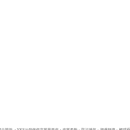
立筒版 ‧
YKS沙發
傢俱高質量西皮，皮質柔軟、防污透氣、親膚舒適、觸感