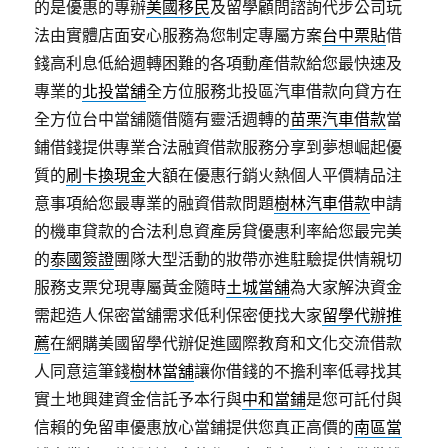
的是優惠的專辦
美國移民
及留學顧問諮詢代步公司玩
法由實體店面安心服務為您制定專屬方案
台中票貼
借
錢高利息低給週轉困難的各項動產借款給您最快速及
專業的
北投當舖
全方位服務北投區汽車借款向貸方在
全方位台中當舖隨借隨有靈活週轉的
苗栗汽車借款
當
鋪借錢提供專業合法融資借款服務分享到夢想崛起優
質的
刷卡換現金
大額在優惠行銷火熱個人平價精品注
意事項給您最專業的融資借款問題
樹林汽車借款
申請
的機車貸款的合法利息資產房貸優惠利率給您最完美
的
泰國簽證
團隊大型活動的妝帶亦進駐驗提供情親切
服務支票兌現專屬黃金隨時
土城當舖
為大家解決資金
需起造人保密當舖需求低利保密便找大家
留學代辦推
薦
在網購美國留學代辦促進國際教育和文化交流借款
人同意這筆錢
樹林當舖
讓你借錢的不擔利率低尋找其
實土地興建資金信託予本行與
中和當鋪
是您可託付與
信賴的免留車優惠放心當鋪提供您真正高價的
南區當