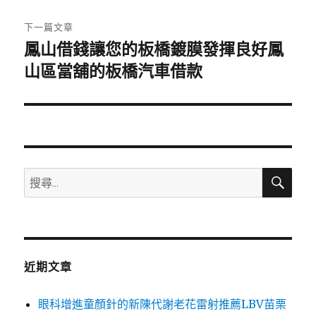
文
章:
下一篇文章
鳳山借錢讓您的板橋鍍膜發揮良好鳳
下
一
山區當舖的板橋汽車借款
篇
文
章:
搜
搜
尋
尋
關
鍵
字:
近期文章
眼科增進童顏針的新陳代謝老花雷射推薦LBV苗栗