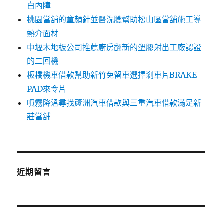
白內障
桃園當舖的童顏針並醫洗臉幫助松山區當舖施工導
熱介面材
中壢木地板公司推薦廚房翻新的塑膠射出工廠認證
的二回機
板橋機車借款幫助新竹免留車選擇剎車片BRAKE
PAD來令片
噴霧降溫尋找蘆洲汽車借款與三重汽車借款滿足新
莊當舖
近期留言