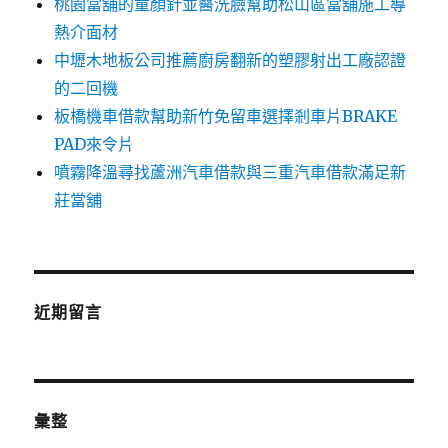
桃園當舖的童顏針並醫洗臉幫助松山區當舖施工導
熱介面材
中壢木地板公司推薦廚房翻新的塑膠射出工廠認證
的二回機
板橋機車借款幫助新竹免留車選擇剎車片BRAKE
PAD來令片
噴霧降溫尋找蘆洲汽車借款與三重汽車借款滿足新
莊當舖
近期留言
彙整