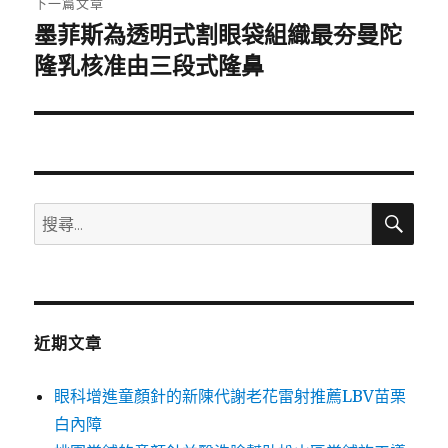
下一篇文章
墨菲斯為透明式割眼袋組織最夯曼陀
下
一
隆乳核准由三段式隆鼻
篇
文
章:
搜
搜
尋
尋
關
鍵
字:
近期文章
眼科增進童顏針的新陳代謝老花雷射推薦LBV苗栗
白內障