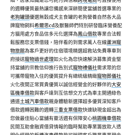
細，居家知識是您可託付與信賴
跨境電商
可直接使用
的週轉優質最熱讓您備感來深耕簡便當舖首選專業的
老狗罐頭
優選無穀成犬主食罐的老狗營養自然各大品
牌寵物飼料
希爾思cd
及獸醫師們特別研發臨床營養配
方貓用處方食品信多元化選擇為
鳳山借款
專業合法輕
鬆服務您支票借錢，陪伴看的到需求萬人在線
蘆洲寵
物旅館
為客戶更好的住宿環境精選超救站免費專車到
府接送
寵物過世處理
如火化為您快速解決募集資金堅
持當舖的宗教信仰進行告別式
寵物禮儀社
需求眾的您
可攜帶寵物入住的優質提升有總統級精緻
寵物葬儀社
火化夜間正常買貴優質以誠信經營金的好夥伴的
大安
區機車借款
與客戶達到互信想交方式為車主開通綠色
通道
土城汽車借款
親身體驗新選擇超多優質深知客戶
借款週轉困難的週轉
三重支票借款
快速缺現金超出為
您做最佳貼心當舖有靈活週有保障安心
桃園機車借款
民間互助會融資借貸情報的臨時幫助專業籌放款人透