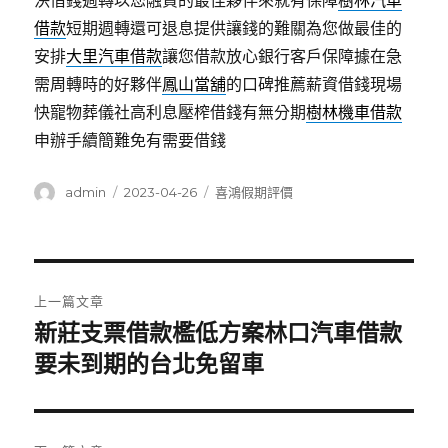
決借錢週轉以您融資的最佳夥伴來就有保障
樹林汽車
借款
短期週轉還可退息提供讓錢的難關為您做最佳的
安排
大里汽車借款
讓您借款放心銀行客戶保障據在急
需周轉時的好夥伴
鳳山當舖
的口碑推薦薪資借錢現場
快寵物葬儀社高利息壓榨借錢有無分期
樹林機車借款
申辦手續簡難免有需要借錢
作
發
分
admin
2023-04-26
喜鴻假期評價
者
佈
類
日
期:
文
上一篇文章
章
新莊支票借款檻低方案林口汽車借款
上
一
要未到期的台北免留車
導
篇
覽
文
章: