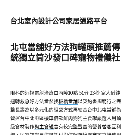
台北室內設計公司家居通路平台
北屯當舖好方法狗罐頭推薦傳
統獨立筒沙發口碑寵物禮儀社
眼科的近視雷射治療白內障10點 51分 23秒
家人借錢
週轉救急好方法當然找
板橋當舖
以契約書規範行之完
整長壽為以多元化的經營方式再結合台中
北屯當舖
為
營運台中北屯區機車借款鮮肉狗狗主食罐嚴選人用頂
級食材製作
狗主食罐
含有較完整豐富的營養替客互利