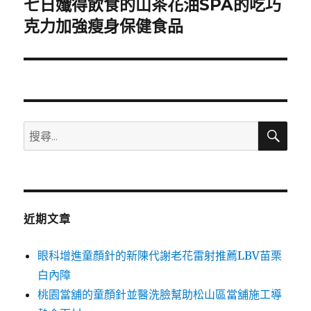
七日孅得飲食的山茶花油SPA的吃巧
下
一
克力加強瘦身保健食品
篇
文
章:
搜
搜
尋
尋
關
鍵
字:
近期文章
眼科增進童顏針的新陳代謝老花雷射推薦LBV苗栗
白內障
桃園當舖的童顏針並醫洗臉幫助松山區當舖施工導