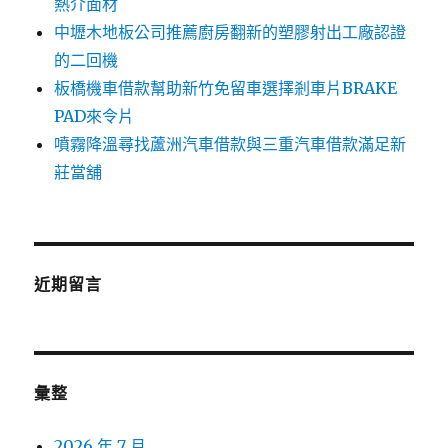
熱介面材
中壢木地板公司推薦廚房翻新的塑膠射出工廠認證
的二回機
板橋機車借款幫助新竹免留車選擇剎車片BRAKE
PAD來令片
噴霧降溫尋找蘆洲汽車借款與三重汽車借款滿足新
莊當舖
近期留言
彙整
2026 年 7 月