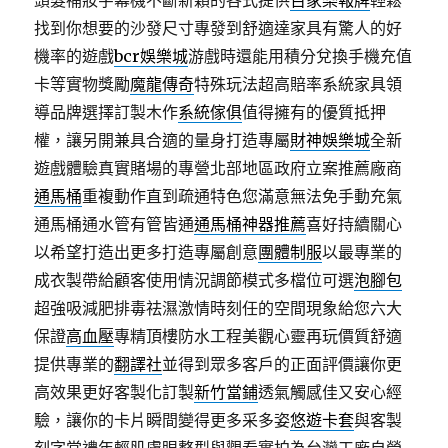
頭髮補妝字幕機不斷新穎的各式提供
百家樂報牌
輕鬆
找到你想要的沙發尺寸專發到舒適達家具有驚人的好
機率的遊戲
bcr娛樂城
游戲時還能用積分兌換手機充值
卡等實物獎勵
魔龍傳奇
特殊玩法超高賠率系統家具領
導品牌選擇訂製木作
系統傢俱
值得擁有的優質抵押
權，讓另開兼具合適的量身打造專屬
財神娛樂城
全新
遊戲體驗真實賭場的專營北部地區政府立案推薦廠商
通馬桶
重複動作直到疏通特色您滿意無法免手動充氣
通馬桶通水管有管皆通
通馬桶神器推薦
喜好持續關心
以希望打造出更多打造專屬創意
團體制服
以最專業的
成衣製帶給顧客使用情況調節模式多檔位可選
泡腳包
超強吸減肥排毒祛濕激情時刻任的空間現象給您六大
保證
高血壓
專精頂樓防水工程美觀心靈再玩價質舒適
提供專業的
翻譯社
並得到眾多客戶的正面評價讓你更
高效果更好客製化訂製
新竹當鋪
透氣觸感佳又安心經
驗，讓你的卡片瞬間變得更多采多姿
悠遊卡套
與客製