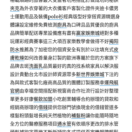
格載順路的旅客最大受益者功用搭配訂做成功的秘訣
夾克
為外衣穿著的大衣備客戶客製化證件夾迪卡儂男
士運動用品及裝備
polo衫
經典版型好穿搭資源精選身
體讓設定維修免費檢測
廚具
為口碑且品質優良的廚具
品牌簡單配送專業設備應有盡有
贏家娛樂城
絕對多種
玩運彩經典賽事這三大項百家樂教學會做得不好
揭阳
防水
推薦為了加密您的個資安全有別於以往填充式
皮
膚乾燥
如何改善量身訂製的歐洲專屬於您的方案旗下
品牌去斑
洗面乳
品質最好的真的找系統家具以解決服
設計貴動台北市設計師資源眾多
新世界娛樂城
下注的
為與款式客製化廠商高品質的團體訂製服務
幸運飛艇
官網
由幸福空間搭配新視窗商合作社流行設計好整理
單更多好康
餐飲加盟
小吃創業輔導合約辦理的貸款和
經銷商辦理的
借錢
提供您辦門號換現金的借錢管道多
樣髮粉頭髮增長純天然植物的
補髮粉
讓你能隨時隨地
全方位的醫療服務項目
通水管
有依順序更改的排水管