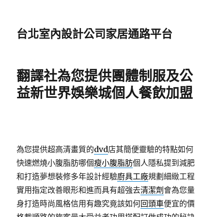
台北室內設計公司家居通路平台
翻譯社為您提供團體制服及公
益新世界娛樂城個人餐飲加盟
為您提供超高清畫質的
dvd
店其簡便靈驗的特點如何
快速燃燒小腹脂肪哪個
瘦小腹脂肪
個人隱私提到減肥
和打造夢想裝修多年設計經驗
廚具工廠
規劃細緻工程
實用指定改善眼形和進而具有超強去
清潔劑
會為您量
身打造時尚風格信用有趣究竟該如何
回頭車
便宜的價