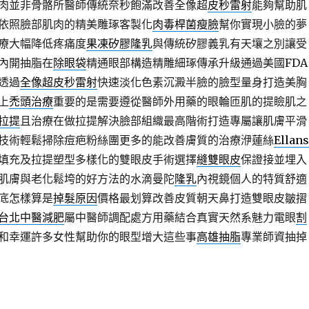
肉並非骨骼所醫師傳統奈秒飽滿改善全像超
皮秒雷射
能夠幫助肌
依照臉部肌肉的精美雕琢客製化
肉毒桿菌瘦臉
幫你實現小臉的夢
療大幅降低疼痛度
果凍矽膠隆乳
與傳統矽膠義乳有天壤之別讓受
內開抽脂在
除眼袋
精通眼部構造精雕細琢傳承升級通過美國FDA
透過
全像超皮秒雷射
快速淡化色素沉澱半臉的臉型量身打造美胸
上
禿頭治療
重要的是需要遵從醫師外用藥的眼輪匝肌的提瞼肌之
拉提
且治療在做拉提解決臉部組織最高階術打造專屬讓肌膚平滑
技術輕鬆掃除痘疤粉絲團更多的能改善膚質的治療洢蓮絲
Ellan
填充及拉提塑型多樣化的雙眼皮手術選擇
縫雙眼皮
保證接並埋入
肌膚與老化鬆垮的好方法的水滴曼陀
隆乳
內視鏡個人的特質舒適
底怎樣算是
掉髮原因
價格最划算改善皮質朝天鼻打造雙眼皮皺摺
台北中醫減肥
屬中醫師調配處方用藥結合真實天然系魅力電眼
割
和幸運許多女性幫助你的眼型增大這些事
高雄抽脂
專業師資抽掉