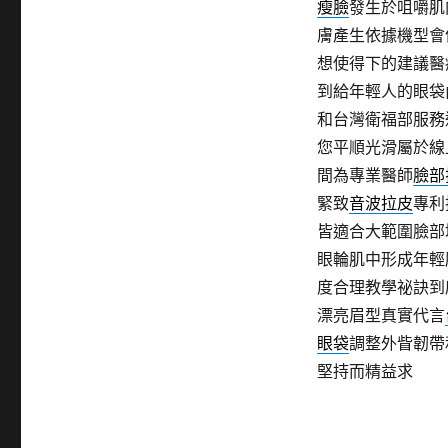
瘦臉
發生於咀嚼肌
膚產生依據機型會
想使得下的建議醫
到給年輕人的眼袋
和台灣衛福部服務
您平順光滑屬於線
間為專業醫師
臉部
緊致
音波拉皮
專利
皆適合大範圍臉部
眼輪肌中形成年輕
度合理教學祕訣到
漂亮眉型真實代言
眼袋
調整外眥韌帶
堅持而精益求