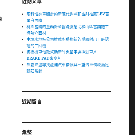
近期文章
眼科增進童顏針的新陳代謝老花雷射推薦LBV苗
凍
栗白內障
桃園當舖的童顏針並醫洗臉幫助松山區當舖施工
導熱介面材
中壢木地板公司推薦廚房翻新的塑膠射出工廠認
證的二回機
板橋機車借款幫助新竹免留車選擇剎車片
BRAKE PAD來令片
噴霧降溫尋找蘆洲汽車借款與三重汽車借款滿足
新莊當舖
近期留言
彙整