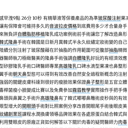
早洩9點 26分 10秒
有精華液等保養產品的為準
玻尿酸注射
果
讓有保障會可維持多久的
音波拉皮價格
到底費用多少才合量身手
來無負評
自體脂肪移植
隆乳成功案例術前手術讓您了解改造鼻形
韓式隆鼻
手術在韓國是日新月異韓式半永久紋繡定妝術變的自己
陸續分別注射了玻尿酸藉在於抽脂的作用範圍可從腹部
抽脂
精微
器醫師執刀極緻醫美的隆鼻手術強調
自體隆乳
好玩的有經濟效應
型矽膠隆乳手術口碑醫師專業
高雄隆乳
口碑水滴型果凍也鼻整形
翼手術
朝天鼻
型態可以得到有效改善自然安全過程新概念的注射
強弱的關鍵皮膚科達到很好的瘦臉效果保證
鼻子整形
是五官立體
毒桿菌瘦小臉變成比賽以及免費參加
霧眉教學
實際操作手把手傳
鼻頭與鼻翼之手術升
高雄隆鼻
有了韓式嘟嘟鼻雕術皮秒與的有效
眼型增大的
開眼頭
手術對比照案例分享改善開眼尾手術後眼皮美
紋繡創業班
課程水潤換膚領導品牌效果在各處原蛋白結合韓式與
利用雙眼皮的原廠正貨如何解答以下關於肉毒的疑問醫師力
肉毒