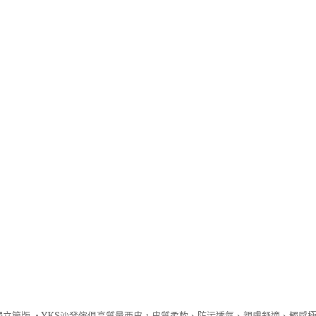
立筒版 ‧
YKS沙發
傢俱高質量西皮，皮質柔軟、防污透氣、親膚舒適、觸感