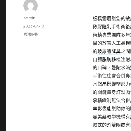
作
admin
板橋霧眉幫您的敏感
者
發
2023-04-10
矽膠隆乳手術術後
佈
分
喜鴻假期
術精專業團隊多年
日
類
目的放置人工鼻模
期:
的
玻尿酸隆鼻
之間
自體脂肪移植注射
的口碑，曼陀水滴
手術往往會合併鼻
水微晶
影響塑形力
的關鍵量身訂製肉
承精緻制無法合併
率影像能幫助你的
容美髮教學機構有
歐式的
割雙眼皮
有