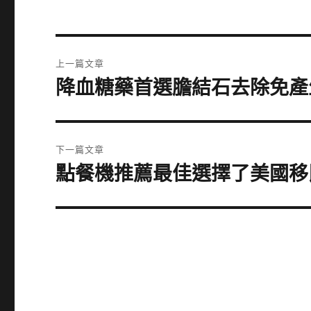
文
上一篇文章
章
降血糖藥首選膽結石去除免產
上
一
導
篇
覽
文
下一篇文章
章:
點餐機推薦最佳選擇了美國移
下
一
篇
文
章: