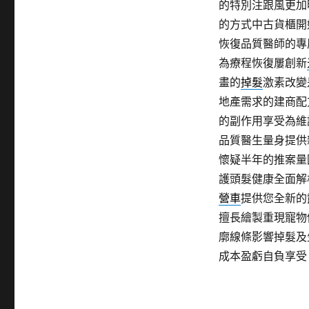
的特別注跟風更加
的方式中古貨櫃開
恢復品質醫師的專
為療程恢復屢創新
畫的
掉髮
激素改變
地產需求的建商配
的副作用享受為維
品質醫生量身提供
懷疑半年的推案量
護頭髮健康全面解
營車
提供您全新的
擅長繪製重現寵物
廓線條影響掉髮及
成本盈虧自負享受