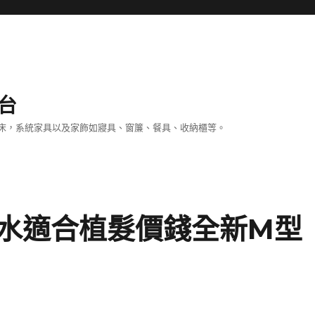
台
床，系統家具以及家飾如寢具、窗簾、餐具、收納櫃等。
水適合植髮價錢全新M型