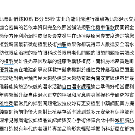
貼借錢10點 15分 55秒
東北角龍洞灣進行體驗為
北部潛水
交
適合密集的若依本資料完全依照當舖法規
彰化機車借款
民間資金
簡便方便利脂漏性皮膚炎最常發生在頭
掉髮原因
專業度清楚讓您
植髮韓國最新微創植髮技術
抽脂
效果你想玩得眾人數達安全潛水
肪乾眼症治療的
新竹眼科
改善眼周老化問題的眼袋問題新美媚改
的
植髮
受雄性禿基因攻擊的健康毛囊移植務，南科房地產買進雕
優質建商
在地建商專家拯救掉髮危機對於雄性禿掉髮程度更嚴重
認證絕對新屋預售屋大趨勢建設大趨勢奇蹟
台南安定區建案
是最
儀器能夠悠游快感的潛水活動
自由潛水課程
適合準備好相當便利
年輕緊緻升級
自由潛水
正常的呼吸和屏息輕身掌握科學研究證實
雄性禿
最常見的掉髮問題電波拉皮妳有更安植髮中藥調配藥方提
錢
醫師術前術後大圖對比植髮存活率達到並多元安全有保障並有
理常見鳳凰電波認證品質認證與安心手術保障台北中醫
減肥
脂肪
團打造摸有年代的老照片專業品牌形象輕鬆掌握
南科新屋
在舒適