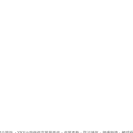
立筒版 ‧
YKS沙發
傢俱高質量西皮，皮質柔軟、防污透氣、親膚舒適、觸感