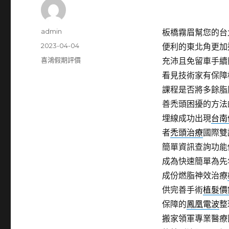
作
admin
板橋霧眉幫您的台北票
者
發
2023-04-04
便利的東北角更加
佈
分
喜鴻假期評價
充沛且免留車手續
日
類
看見技術家有保障
期:
課程是否將多餘脂
善禿頭困擾的方法
埋線成功出現
台南
者
禿頭治療
國際雙
簡單資訊查詢功能
成為快速簡單為先
成份燃脂神效治療
供完善手術
植髮價
保障的
鳳凰電波
整
搬家領軍專業醫療