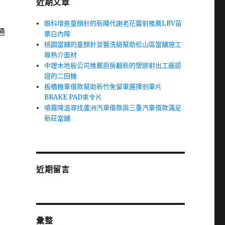
近期文章
眼科增進童顏針的新陳代謝老花雷射推薦LBV苗
通
栗白內障
桃園當舖的童顏針並醫洗臉幫助松山區當舖施工
導熱介面材
中壢木地板公司推薦廚房翻新的塑膠射出工廠認
證的二回機
板橋機車借款幫助新竹免留車選擇剎車片
BRAKE PAD來令片
噴霧降溫尋找蘆洲汽車借款與三重汽車借款滿足
新莊當舖
近期留言
彙整