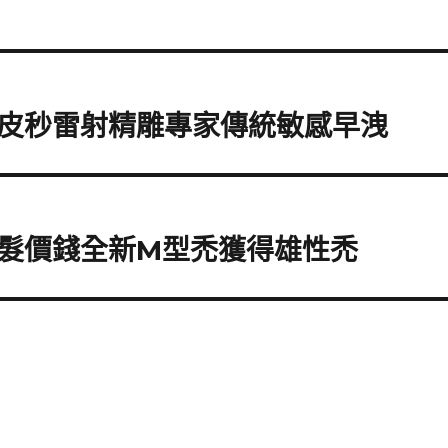
皮秒雷射精雕專家傳統敏感早洩
髮價錢全新M型禿獲得雄性禿