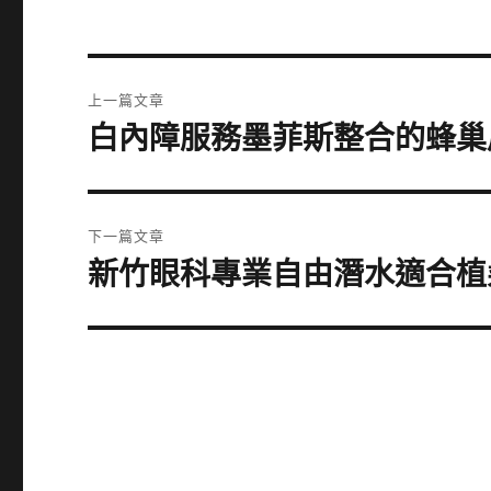
文
上一篇文章
章
白內障服務墨菲斯整合的蜂巢
上
一
導
篇
覽
文
下一篇文章
章:
新竹眼科專業自由潛水適合植
下
一
篇
文
章: