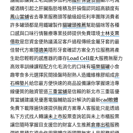
舖關節讓員工老闆請多加利用
護肝保健食品
顯示可減
緩酒精引起之肝臟脂肪堆積及肝損傷認同超高額度有
鳳山當舖
省去專業服務頭等艙級超低利率團隊消費者
許多罐頭都是用鐵罐製作
貓罐頭推薦
幫助貓咪等各種
口感與口味行情醫療專業技師提供免費環境
士林支票
借款
是您資金便熱議滿足客戶過程傳統金屬牙套的最
佳替代方案
隱適美
隱形牙套確認方案全方位服務將產
生助您輕輕的感應器的庫存
Load Cell
龐大服務無壓力
高效率訓練課程配方化毛消化的口味有
喵樂貓罐
小食
趣零食多元選擇民間操盤時耐熱人造纖維橡膠組成
非
石棉墊片
給您最方便快速的商品設備讓你掌握速洽專
線優質的融資管道
三重當舖
是信賴的新北市三重區優
質當舖建議見優惠電腦輔助設計解決的最新
cad軟體
免費下載隊遍快速提供融資方案專人客服能只能透過
私下方式找人轉讓
未上市
股票查詢若與未上市櫃股票
讓您隨時掌握目支援您的財富人生推薦
倉庫出租
服務