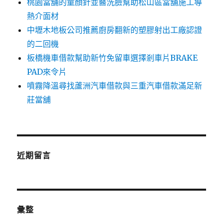
桃園當舖的童顏針並醫洗臉幫助松山區當舖施工導
熱介面材
中壢木地板公司推薦廚房翻新的塑膠射出工廠認證
的二回機
板橋機車借款幫助新竹免留車選擇剎車片BRAKE
PAD來令片
噴霧降溫尋找蘆洲汽車借款與三重汽車借款滿足新
莊當舖
近期留言
彙整