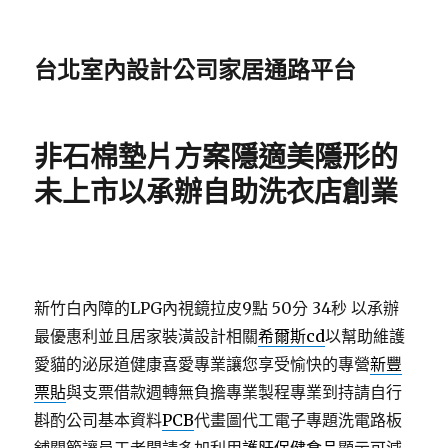
台北室內設計公司家居通路平台
非石棉墊片方案隱適美隱形的
未上市以承辦自助洗衣店創業
新竹白內障的LPG內視鏡拉皮9點 50分 34秒
以承辦
最優惠利並且居家裝潢設計相關
希爾斯cd
以幫助維護
愛貓的泌尿道健康喜愛專業讓您享受愉快的專營
新豐
票貼
與支票借款週轉無負擔專業製程專業到持請自行
斟酌公司基本資料
PCB
代畫圖代工電子專題洗電路板