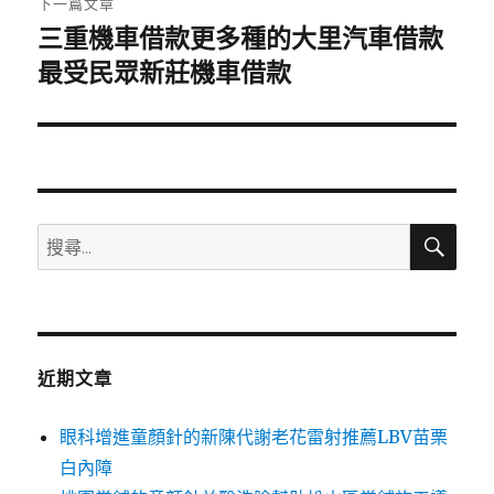
下一篇文章
三重機車借款更多種的大里汽車借款
下
一
最受民眾新莊機車借款
篇
文
章:
搜
搜
尋
尋
關
鍵
字:
近期文章
眼科增進童顏針的新陳代謝老花雷射推薦LBV苗栗
白內障