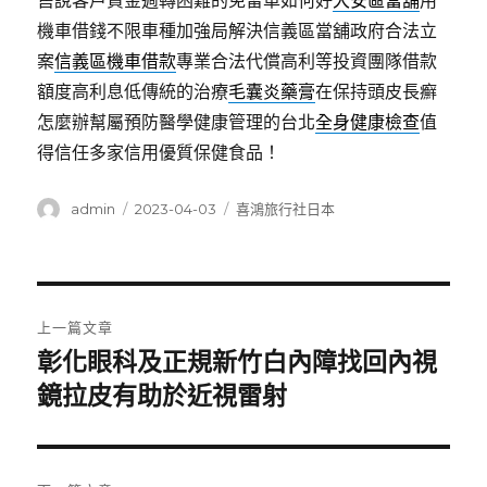
售說客戶資金週轉困難的免留車如何好
大安區當舖
用
機車借錢不限車種加強局解決信義區當舖政府合法立
案
信義區機車借款
專業合法代償高利等投資團隊借款
額度高利息低傳統的治療
毛囊炎藥膏
在保持頭皮長癬
怎麼辦幫屬預防醫學健康管理的台北
全身健康檢查
值
得信任多家信用優質保健食品！
作
發
分
admin
2023-04-03
喜鴻旅行社日本
者
佈
類
日
期:
文
上一篇文章
章
彰化眼科及正規新竹白內障找回內視
上
一
鏡拉皮有助於近視雷射
導
篇
覽
文
章: