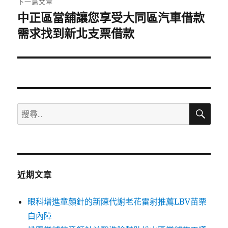
下一篇文章
中正區當舖讓您享受大同區汽車借款
下
一
需求找到新北支票借款
篇
文
章:
搜
搜
尋
尋
關
鍵
字:
近期文章
眼科增進童顏針的新陳代謝老花雷射推薦LBV苗栗
白內障