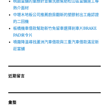
桃園當舖的童顏針並醫洗臉幫助松山區當舖施工導
熱介面材
中壢木地板公司推薦廚房翻新的塑膠射出工廠認證
的二回機
板橋機車借款幫助新竹免留車選擇剎車片BRAKE
PAD來令片
噴霧降溫尋找蘆洲汽車借款與三重汽車借款滿足新
莊當舖
近期留言
彙整