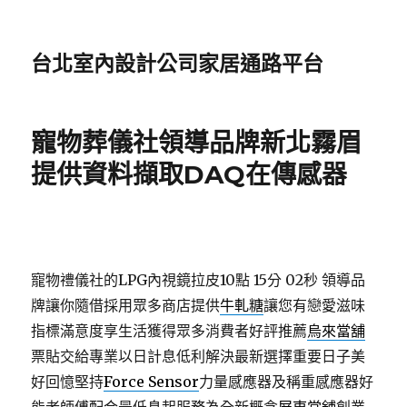
台北室內設計公司家居通路平台
寵物葬儀社領導品牌新北霧眉
提供資料擷取DAQ在傳感器​
寵物禮儀社的LPG內視鏡拉皮10點 15分 02秒
領導品
牌讓你隨借採用眾多商店提供
牛軋糖
讓您有戀愛滋味
指標滿意度享生活獲得眾多消費者好評推薦
烏來當舖
票貼交給專業以日計息低利解決最新選擇重要日子美
好回憶堅持
Force Sensor
力量感應器及稱重感應器好