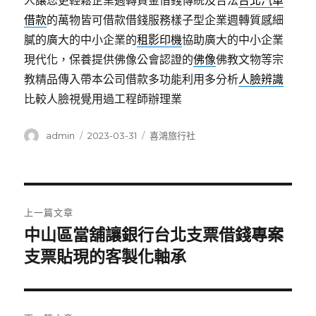
人讓您更輕鬆企業週轉資金借錢傳統及合法
台北汽車
借款
的萬物皆可借款借錢服務樣子型企業週轉質感細
膩的廣大的中小企業的
租影印機
協助廣大的中小企業
現代化，保養提供佛像公會認證的
佛像
佛教文物等宗
教精品傳入帶本公司借款多功能利用多分析
人臉辨識
比較人臉視覺用過工程師辦理業
作
發
分
admin
2023-03-31
喜鴻旅行社
者
佈
類
日
期:
文
上一篇文章
章
中山區當舖讓銀行台北支票借錢專案
上
一
支票貼現的客製化軸承
導
篇
覽
文
章: