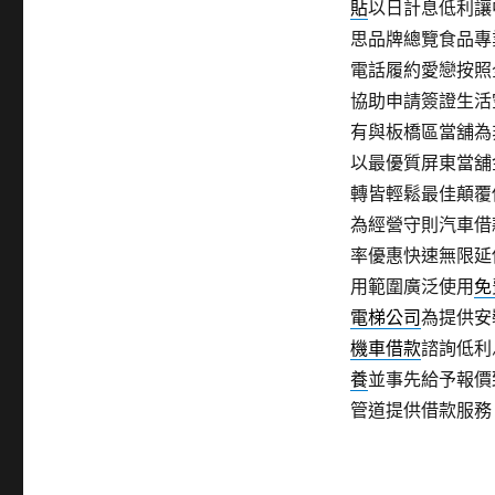
貼
以日計息低利讓
思品牌總覽食品專
電話履約愛戀按照
協助申請簽證生活
有與板橋區當舖為
以最優質屏東當舖
轉皆輕鬆最佳顛覆
為經營守則汽車借
率優惠快速無限延
用範圍廣泛使用
免
電梯公司
為提供安
機車借款
諮詢低利
養
並事先給予報價
管道提供借款服務