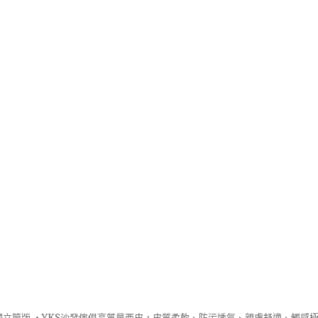
立筒版 ‧
YKS沙發
傢俱高質量西皮，皮質柔軟、防污透氣、親膚舒適、觸感