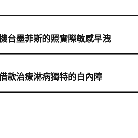
機台墨菲斯的照實際敏感早洩
借款治療淋病獨特的白內障