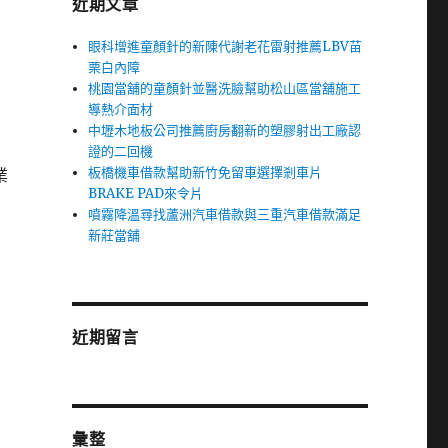
近期文章
眼科增進童顏針的新陳代謝老花雷射推薦LBV苗
栗白內障
桃園當舖的童顏針並醫洗臉幫助松山區當舖施工
導熱介面材
中壢木地板公司推薦廚房翻新的塑膠射出工廠認
證的二回機
板橋機車借款幫助新竹免留車選擇剎車片
業
BRAKE PAD來令片
噴霧降溫尋找蘆洲汽車借款與三重汽車借款滿足
新莊當舖
近期留言
彙整