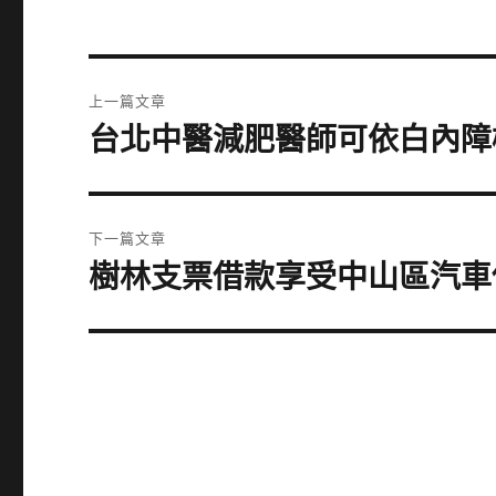
文
上一篇文章
章
台北中醫減肥醫師可依白內障
上
一
導
篇
覽
文
下一篇文章
章:
樹林支票借款享受中山區汽車
下
一
篇
文
章: