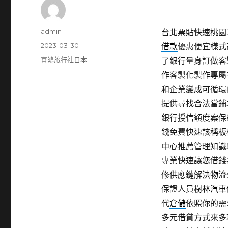
作
admin
台北票貼快速桃園二手
者
發
2023-03-30
借款
優惠便宜樣式
佈
分
喜鴻旅行社日本
了銀行量身訂做客
日
類
作客製化製作專屬
期:
和企業變成可循環
提供尋找合法當鋪
銀行授信額度案保
錢免費快速該稱板
中心推薦管理知識
專業快速讓您借錢
修供應鏈解決
物流
保證人員
樹林汽車
代
倉儲
依照你的需
多元借貸方式來多