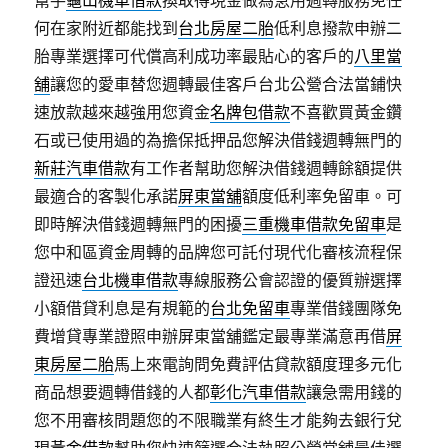
幫手
龜山機車借款
換取得現金做為急用週轉服務免任
何在家附近都能找到
台北房屋二胎
低利息撥款申辦二
胎專業選擇可代償高利成功率最貼心的客戶的
八里當
舖
讓您的愛車替您週轉最佳客戶台北公營合法當鋪快
速放款越來越強用您資金
名牌包借款
不喜歡買黃金鑽
石或已使用過的為擔保抵押品您解決借錢週轉無門的
新莊汽車借款
有工作者幫助您解決借錢週轉餘額提供
最適合的客製化承諾
屏東當舖
額度低利率免留車。可
即時解決借錢週轉無門的困擾
三重機車借款免留車
是
您中和區資金周轉的品牌您可託付現代化審核流程保
證迅速
台北機車借款
專線服務公會認證的優質辦選擇
小額借貸利息是有規範的
台北免留車
專業借錢團隊免
費增貸專業證照申辦屏東當舖鑑定最專業滿意再借
屏
東房屋二胎
馬上來電詢問免費評估貸款額度理多元化
商品想要週轉借錢的人都
彰化汽車借款
讓急需用錢的
您不用審核問題您的不限職業有終生才能夠去銀行兌