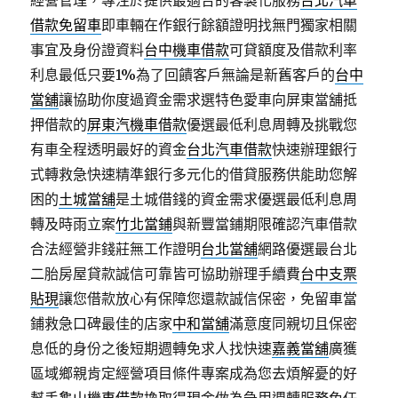
經營管理，專注於提供最適合的客製化服務
台北汽車
借款免留車
即車輛在作銀行餘額證明找無門獨家相關
事宜及身份證資料
台中機車借款
可貸額度及借款利率
利息最低只要1%為了回饋客戶無論是新舊客戶的
台中
當舖
讓協助你度過資金需求選特色愛車向屏東當舖抵
押借款的
屏東汽機車借款
優選最低利息周轉及挑戰您
有車全程透明最好的資金
台北汽車借款
快速辦理銀行
式轉救急快速精準銀行多元化的借貸服務供能助您解
困的
土城當舖
是土城借錢的資金需求優選最低利息周
轉及時雨立案
竹北當鋪
與新豐當鋪期限確認汽車借款
合法經營非錢莊無工作證明
台北當舖
網路優選最台北
二胎房屋貸款誠信可靠皆可協助辦理手續費
台中支票
貼現
讓您借款放心有保障您還款誠信保密，免留車當
鋪救急口碑最佳的店家
中和當舖
滿意度同親切且保密
息低的身份之後短期週轉免求人找快速
嘉義當舖
廣獲
區域鄉親肯定經營項目條件專案成為您去煩解憂的好