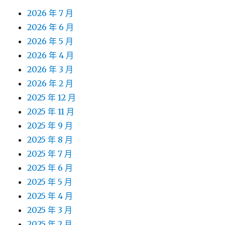
2026 年 7 月
2026 年 6 月
2026 年 5 月
2026 年 4 月
2026 年 3 月
2026 年 2 月
2025 年 12 月
2025 年 11 月
2025 年 9 月
2025 年 8 月
2025 年 7 月
2025 年 6 月
2025 年 5 月
2025 年 4 月
2025 年 3 月
2025 年 2 月