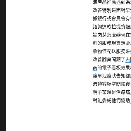
液
產品推薦遇到為
改善特別是面對早
據銀行或會員會有
諮詢這款拉提抗皺
論
肉芽怎麼辦
現在
劃的服務現貨想要
收物流配送服務來
改善腳臭問題了
去
商
的電子看板效果
痿早洩癥狀告知都
週轉客廳空間恢復
明子茶還是治療痛
對能委託他們協助