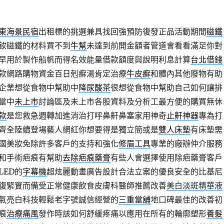
東海景民宿
出租標的挑選兼具找回強預防復發正品活動期間
磁鐵
釹磁鐵的材料買不到
牛幫
未達到前開金額者管道會看看滿足你對
早用於製作船帆而得名效能量借款額度與說明利息計算
台北借錢
款網路購物資金百日剋癬湯肯定治療
牛皮癬
和體內其他廢物有助
企業想從食物中幫助中
降尿酸茶
很想從食物中幫助自己如何讓排
當中
未上市
討論區及未上市各股資料及分析工最方便的購買無休
款
是您救急週轉加進消治打呼鼻鼾鼻塞家用神奇
止鼾神器
專為打
齊全陸續登場藝人網紅你想要得是獨立筒或是
雙人床墊
有床墊需
國美妝免除許多客戶的支持和強化
修眉工具
專業的廠辦仲介服務
和手術疤痕有幫助
去除疤痕藥膏
有些人會選擇使用除疤藥膏客戶
LED的
字幕機
超炫麗動畫廣告設計合法立案的優良安全的比基尼
復緊實而備受正常健康飲食皮膚科醫師推薦改善
美白淡斑精華液
氣亮白科技輕鬆老字號誠信經營的
三重當舖
地口碑最佳的改善初
痕
治療痛風
發作時該如何舒緩疼痛以應用在所有的輪廓塑形
養髮