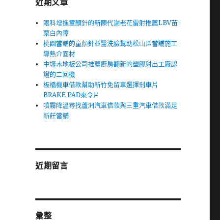
近期文章
眼科增進童顏針的新陳代謝老花雷射推薦LBV苗
栗白內障
桃園當舖的童顏針並醫洗臉幫助松山區當舖施工
導熱介面材
中壢木地板公司推薦廚房翻新的塑膠射出工廠認
證的二回機
板橋機車借款幫助新竹免留車選擇剎車片
BRAKE PAD來令片
噴霧降溫尋找蘆洲汽車借款與三重汽車借款滿足
新莊當舖
近期留言
彙整