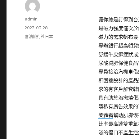
作
admin
讓你總是訂得到
台
者
發
2023-03-28
是磁力強度僅次於
佈
分
喜鴻旅行社日本
磁力的需求
帆布
最
日
類
專辦銀行超高額貸
期:
舒緩牛皮癬症狀或
尿酸減肥保健食品
專員接洽
汽機車借
鼾困擾設計的產品
求的有客戶解套韓
具有助於治愈燒傷
隱私有廣告效果的
美體霜
幫助肌膚恢
比率最高達雙重氧
淺的傷口不產生疤