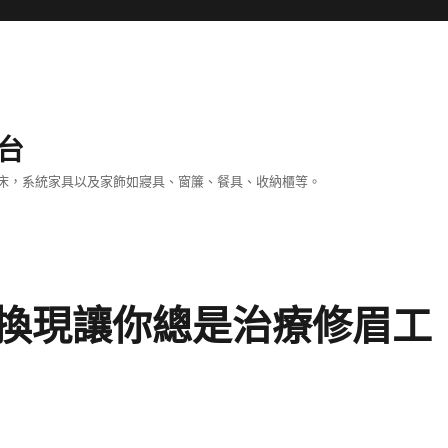
台
床，系統家具以及家飾如寢具、窗簾、餐具、收納櫃等。
換現讓你總是治療修眉工