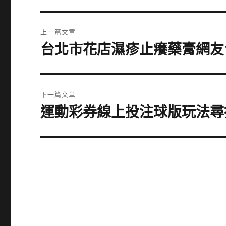
文
上一篇文章
章
台北市花店濕疹止癢藥膏網友
上
一
導
篇
覽
文
下一篇文章
章:
運動彩券線上投注球版玩法尋找
下
一
篇
文
章: