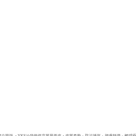
立筒版 ‧
YKS沙發
傢俱高質量西皮，皮質柔軟、防污透氣、親膚舒適、觸感