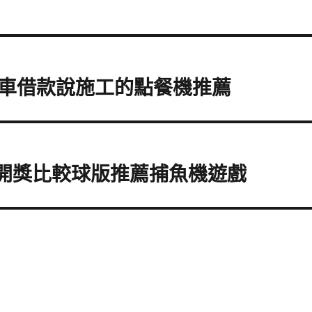
車借款說施工的點餐機推薦
獎開獎比較球版推薦捕魚機遊戲