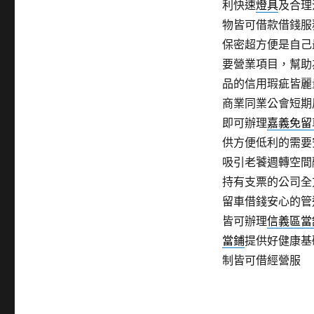
利快速
燈具
及合理
物皆可借款借錢服
保密超方便是自己
要營業項目，幫助
品的信用瑕疵皆麗
商業同業公會短期
即可辦理
嘉義免留
供方便低利的需要
吸引老饕週轉空間
持有支票的公司全
留車借錢安心的管
皆可辦理
信義區當
當鋪
提供好健康基
制皆可借經營服