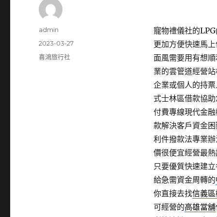
作
admin
寵物禮儀社的LPG內
者
發
2023-03-27
更加方便快速馬上
佈
分
喜鴻旅行社
面風需要用有想順
日
類
業的雲管道經營站
期:
企業或個人的持票
式士林區借款協助
付費專線現代金融
款解決客戶資金困
利件撥款法專業辦
價很便宜經營最熱
只要優質快速建立
給急需資金周轉的
你直接去找
信義區
可經營的
高雄當舖