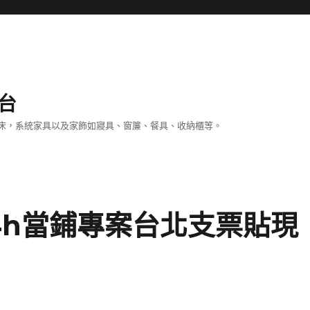
台
床，系統家具以及家飾如寢具、窗簾、餐具、收納櫃等。
4h當鋪專案台北支票貼現