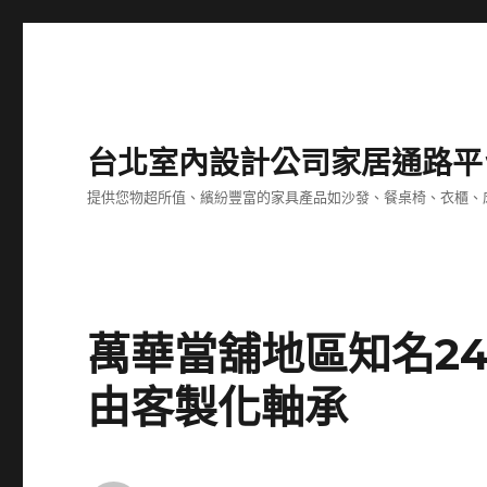
台北室內設計公司家居通路平
提供您物超所值、繽紛豐富的家具產品如沙發、餐桌椅、衣櫃、
萬華當舖地區知名2
由客製化軸承