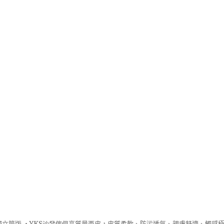
立筒版 ‧
YKS沙發
傢俱高質量西皮，皮質柔軟、防污透氣、親膚舒適、觸感