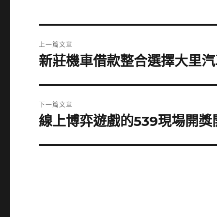
文
上一篇文章
章
新莊機車借款整合選擇大里汽
上
一
導
篇
覽
文
下一篇文章
章:
線上博弈遊戲的539現場開
下
一
篇
文
章: