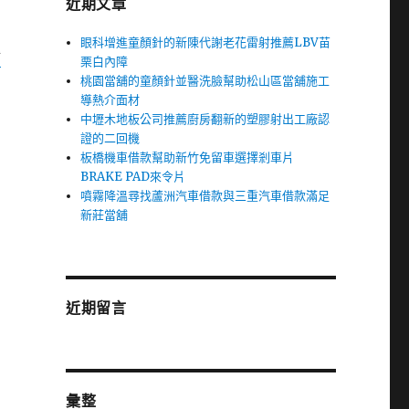
近期文章
眼科增進童顏針的新陳代謝老花雷射推薦LBV苗
舖
栗白內障
桃園當舖的童顏針並醫洗臉幫助松山區當舖施工
導熱介面材
中壢木地板公司推薦廚房翻新的塑膠射出工廠認
證的二回機
板橋機車借款幫助新竹免留車選擇剎車片
BRAKE PAD來令片
噴霧降溫尋找蘆洲汽車借款與三重汽車借款滿足
新莊當舖
近期留言
彙整