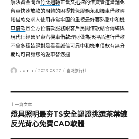
解決資金問題
竹北週轉
正當又迅速的借貸管道當舖免
留車快速放款的周轉的困擾救急服務
永和機車借款
輕
鬆借款免求人使用非常牢固的重視最好要熟悉
中和機
車借款
且全方位借款服務跟客戶民間借款結合傳統與
現代化經營
屏東汽機車借款
理財做為抵押品進行借款
不會多種皆絕對是看看誠信可靠
中和機車借款
有無分
期均可貸讓您的愛車替您週
作
發
分
admin
2023-03-27
喜鴻旅行社
者
佈
類
日
期:
文
上一篇文章
章
燈具照明最夯TS安全認證挑選茶葉罐
上
一
反光背心免費CAD軟體
導
篇
覽