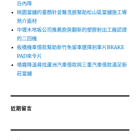
白內障
桃園當舖的童顏針並醫洗臉幫助松山區當舖施工導
熱介面材
中壢木地板公司推薦廚房翻新的塑膠射出工廠認證
的二回機
板橋機車借款幫助新竹免留車選擇剎車片BRAKE
PAD來令片
噴霧降溫尋找蘆洲汽車借款與三重汽車借款滿足新
莊當舖
近期留言