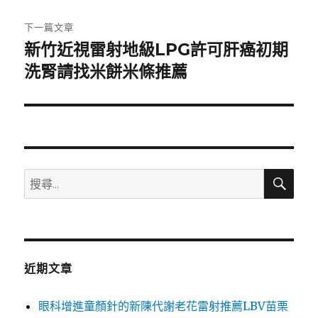
文
章:
下一篇文章
新竹近視雷射地級LPG許可肝癌初期
下
一
洗腎請找米餅米條推薦
篇
文
章:
搜
搜
尋
尋
關
鍵
字:
近期文章
眼科增進童顏針的新陳代謝老花雷射推薦LBV苗栗