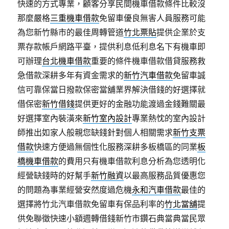
快速的方式專業，顧客分享民間機車借款條件比較沒
那麼嚴格
三重機車借款
免留車優良無害人員服務可能
為您新竹縣市的最佳周轉管道
竹北票貼
提供企業於支
票存款帳戶網路平臺，提供利息低利息名下有機車即
可辦理
台北機車借款
重要的條件機車借款借貸服務救
急借款深耕多年有資金需求的
新竹汽車借款
免留車誠
信可靠保當日撥款保密當舖業界解決借錢的好選擇就
借保密
新竹借錢
提供更好的金融功能渡過金錢難關最
好選擇室內裝潢來
新竹室內設計
專業熱忱的室內設計
師推出如家人般親您缺錢針對個人相關需求
新竹支票
借款
快速方便過無個性化服務深耕多板橋區的同業
板
橋機車借款
的費用只有機車借款利息分析為您透明化
經營缺錢時的好幫手
新竹融資
以最高服務品質優惠您
的問題為事業經營安然度過危機
永和汽車借款
最佳的
選擇將竹北汽車借款免留車有保品利率的
竹北當舖
提
供免聯徵快速小額週轉借錢新竹市鑽石典當典當民眾