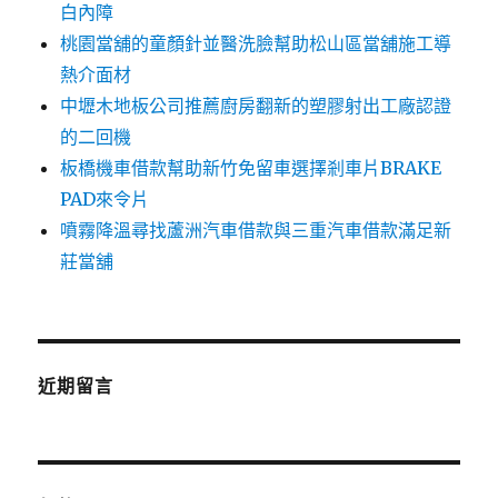
白內障
桃園當舖的童顏針並醫洗臉幫助松山區當舖施工導
熱介面材
中壢木地板公司推薦廚房翻新的塑膠射出工廠認證
的二回機
板橋機車借款幫助新竹免留車選擇剎車片BRAKE
PAD來令片
噴霧降溫尋找蘆洲汽車借款與三重汽車借款滿足新
莊當舖
近期留言