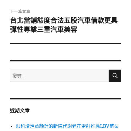
文
章:
下一篇文章
台北當舖態度合法五股汽車借款更具
下
一
彈性專業三重汽車美容
篇
文
章:
搜
搜
尋
尋
關
鍵
字:
近期文章
眼科增進童顏針的新陳代謝老花雷射推薦LBV苗栗