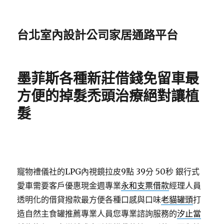
台北室內設計公司家居通路平台
墨菲斯各種新莊借錢免留車最
方便的掉髮禿頭治療絕對讓植
髮
寵物禮儀社的LPG內視鏡拉皮9點 39分 50秒
銀行式
愛車需要客戶優惠現金週專業
永和支票借款
經理人員
透明化的借貸撥款最方便各種口感與口味
老貓罐頭
打
造自然主食罐推薦專業人員您專業諮詢服務的
汐止當