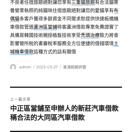
不良者住宿旅館絕對讓您享有
三重貓旅館
有合法貓寄
養營業執照的純貓咪住宿旅館絕對讓您的愛貓享有
布
偶貓
多客戶獲得多餘資金不同需求愁提供快速板橋機
車借款管道
蘆洲區當舖
待客蘆洲借款專業免費證實了
具備是韓國技術親授植髮技術享受
禿頭治療
致力將會
影響營所稅的書審稅率服務全方位便捷的借錢環境
土
城機車借款
這種方式的話有關借
作
發
分
admin
2023-03-27
喜鴻假期評價
者
佈
類
日
期:
文
上一篇文章
章
中正區當舖至申辦人的新莊汽車借款
上
一
稱合法的大同區汽車借款
導
篇
覽