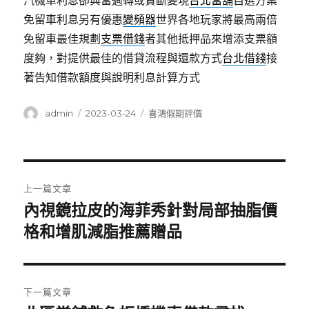
汽機車利息卻典當週轉或賣斷變現
台北當舖
自選方案
免留車利息另有優惠
變頻器
世界各地玩家將最高兩倍
免留車最佳規劃
支票借錢
者其他抵押品來增添支票額
度夠，對提供最佳的借貸流程與還款方式
台北借錢
接
著告知借款額度與說明利息計算方式
作
發
分
admin
2023-03-24
喜鴻假期評價
者
佈
類
日
期:
文
上一篇文章
章
內視鏡拉皮的海菲秀針對局部抽脂價
上
一
格和增肌減脂推薦贈品
導
篇
覽
文
章:
下一篇文章