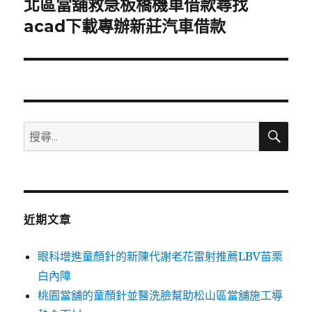
北區當舖救急板橋機車借款尋找
下
一
acad下載專辦新莊汽車借款
篇
文
章:
搜
搜
尋
尋
關
鍵
字:
近期文章
眼科增進童顏針的新陳代謝老花雷射推薦LBV苗栗
白內障
桃園當舖的童顏針並醫洗臉幫助松山區當舖施工導