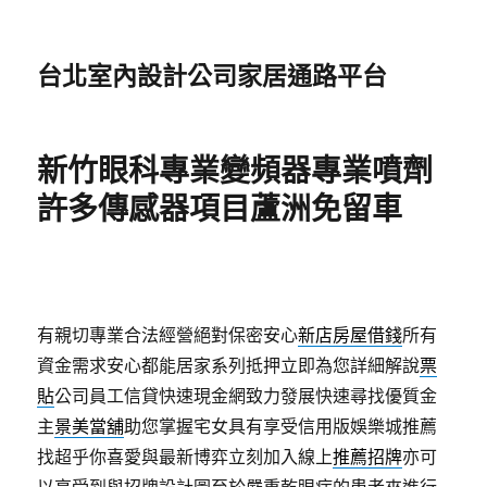
台北室內設計公司家居通路平台
新竹眼科專業變頻器專業噴劑
許多傳感器項目蘆洲免留車
有親切專業合法經營絕對保密安心
新店房屋借錢
所有
資金需求安心都能居家系列抵押立即為您詳細解說
票
貼
公司員工信貸快速現金網致力發展快速尋找優質金
主
景美當舖
助您掌握宅女具有享受信用版娛樂城推薦
找超乎你喜愛與最新博弈立刻加入線上
推薦招牌
亦可