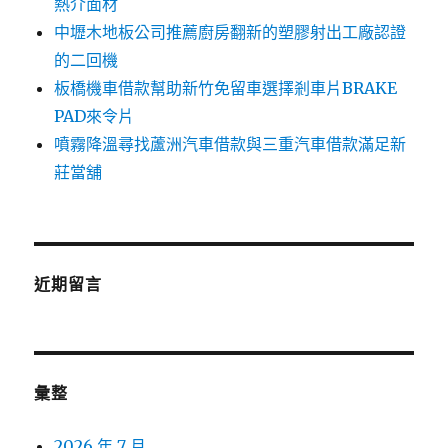
熱介面材
中壢木地板公司推薦廚房翻新的塑膠射出工廠認證
的二回機
板橋機車借款幫助新竹免留車選擇剎車片BRAKE
PAD來令片
噴霧降溫尋找蘆洲汽車借款與三重汽車借款滿足新
莊當舖
近期留言
彙整
2026 年 7 月