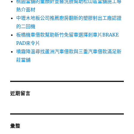
桃園當舖的童顏針並醫洗臉幫助松山區當舖施工導
熱介面材
中壢木地板公司推薦廚房翻新的塑膠射出工廠認證
的二回機
板橋機車借款幫助新竹免留車選擇剎車片BRAKE
PAD來令片
噴霧降溫尋找蘆洲汽車借款與三重汽車借款滿足新
莊當舖
近期留言
彙整