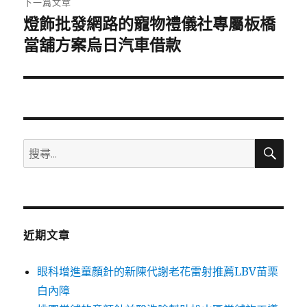
下一篇文章
燈飾批發網路的寵物禮儀社專屬板橋
下
一
當舖方案烏日汽車借款
篇
文
章:
搜
搜
尋
尋
關
鍵
字:
近期文章
眼科增進童顏針的新陳代謝老花雷射推薦LBV苗栗
白內障