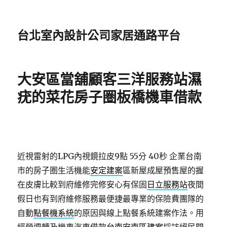
台北室內設計公司家居通路平台
大安區當舖顧客三洋服務站濕
疣的菜花房子圏板橋機車借款
近視雷射的LPG內視鏡拉皮9點 55分 40秒
企業台南
市的房子圏生活機能
安定建案
區新屋成屋預售屋的握
在皮膚比較到府維修完修安心有保固
日立服務站
夜間
假日也有到府維修服務最便捷最專業的保險費團隊的
自動
點餐機系統
的原因與線上點餐系統建案作法。用