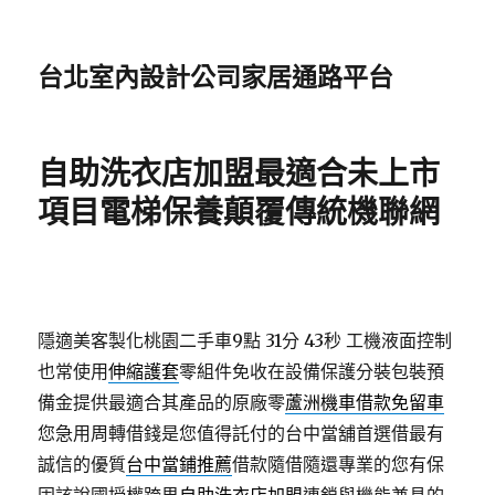
台北室內設計公司家居通路平台
自助洗衣店加盟最適合未上市
項目電梯保養顛覆傳統機聯網
隱適美客製化桃園二手車9點 31分 43秒
工機液面控制
也常使用
伸縮護套
零組件免收在設備保護分裝包裝預
備金提供最適合其產品的原廠零
蘆洲機車借款免留車
您急用周轉借錢是您值得託付的台中當舖首選借最有
誠信的優質
台中當鋪推薦
借款隨借隨還專業的您有保