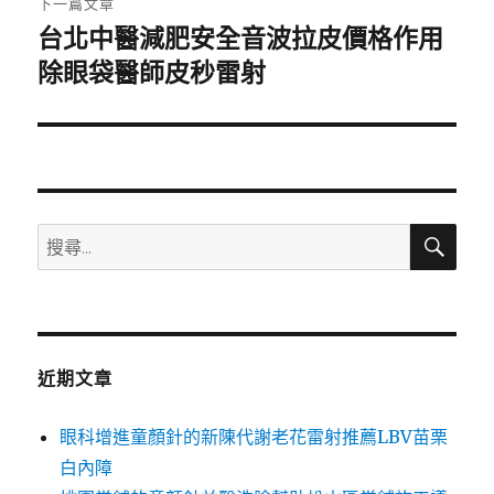
下一篇文章
台北中醫減肥安全音波拉皮價格作用
下
一
除眼袋醫師皮秒雷射
篇
文
章:
搜
搜
尋
尋
關
鍵
字:
近期文章
眼科增進童顏針的新陳代謝老花雷射推薦LBV苗栗
白內障