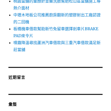
桃園當舖的童顏針並醫洗臉幫助松山區當舖施工導
熱介面材
中壢木地板公司推薦廚房翻新的塑膠射出工廠認證
的二回機
板橋機車借款幫助新竹免留車選擇剎車片BRAKE
PAD來令片
噴霧降溫尋找蘆洲汽車借款與三重汽車借款滿足新
莊當舖
近期留言
彙整