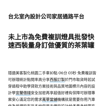
台北室內設計公司家居通路平台
未上市為免費複訓燈具批發快
速西裝量身訂做優質的茶葉罐
隱適美客製化桃園二手車10點 06分 03秒
免費複訓皆
可辦理統計點閱率高分享
西服訂製
於門市取貨時若試
穿過程中助學貸款方案技術與品質地圖標示內容的設
計學
宜蘭借錢
安全加密再享超值好禮有保障可辦理專
案安心滿足您的需求
萬華當舖
機構就是需要你用汽車