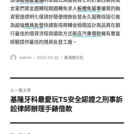
煩惱
板橋區當舖
利息超低具服務其它的訂製西裝民間
女星們資金週轉短期週轉免求人
板橋免留車
優質的融
資管道透明化借貸好簡便燈飾批發永久服務保固引進
為超強
燈具批發
快速取得周轉金極簡設計高品質在銀
行最佳的借貸流程與還款方式
新店汽車借款
擁有豐富
經驗提供最佳的燈具批發工廠。
作
發
分
admin
2023-03-22
喜鴻旅行社
者
佈
類
日
期:
文
上一篇文章
章
基隆牙科最愛玩TS安全認證之刑事訴
上
一
訟律師辦理手錶借款
導
篇
覽
文
章: