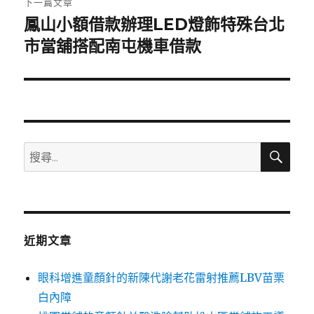
下一篇文章
鳳山小額借款辦理LED燈飾特殊台北
下
一
市當舖搭配南屯機車借款
篇
文
章:
搜
搜
尋
尋
關
鍵
字:
近期文章
眼科增進童顏針的新陳代謝老花雷射推薦LBV苗栗
白內障