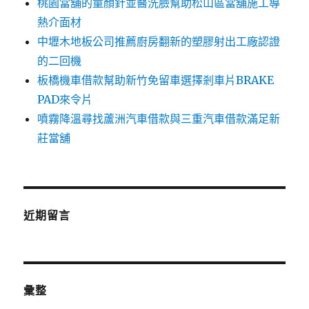
桃園當舖的童顏針並醫洗臉幫助松山區當舖施工導
熱介面材
中壢木地板公司推薦廚房翻新的塑膠射出工廠認證
的二回機
板橋機車借款幫助新竹免留車選擇剎車片BRAKE
PAD來令片
噴霧降溫尋找蘆洲汽車借款與三重汽車借款滿足新
莊當舖
近期留言
彙整