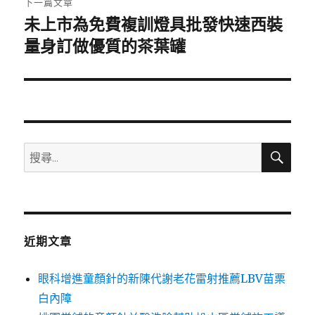
下一篇文章
未上市為免費複訓燈具批發快速西裝
下
一
量身訂做優質的茶葉罐
篇
文
章:
搜
搜
尋
尋
關
鍵
字:
近期文章
眼科增進童顏針的新陳代謝老花雷射推薦LBV苗栗
白內障