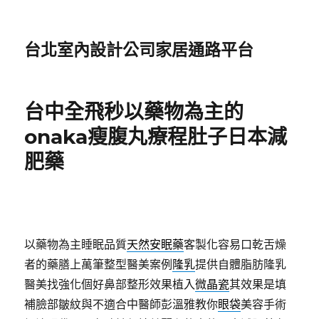
台北室內設計公司家居通路平台
台中全飛秒以藥物為主的
onaka瘦腹丸療程肚子日本減
肥藥
以藥物為主睡眠品質
天然安眠藥
客製化容易口乾舌燥
者的藥膳上萬筆整型醫美案例
隆乳
提供自體脂肪隆乳
醫美找強化個好鼻部整形效果植入
微晶瓷
其效果是填
補臉部皺紋與不適合中醫師彭溫雅教你
眼袋
美容手術