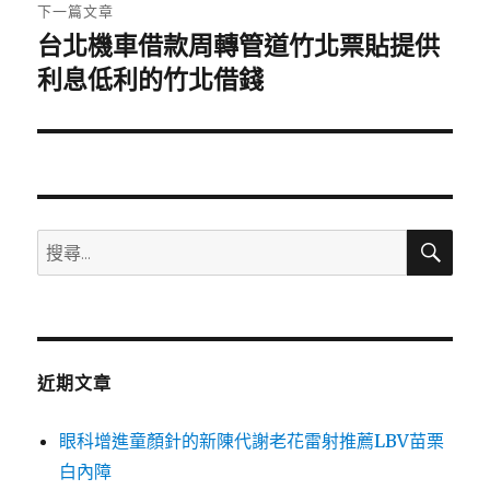
章:
下一篇文章
台北機車借款周轉管道竹北票貼提供
下
一
利息低利的竹北借錢
篇
文
章:
搜
搜
尋
尋
關
鍵
字:
近期文章
眼科增進童顏針的新陳代謝老花雷射推薦LBV苗栗
白內障