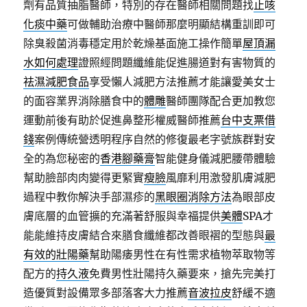
劑有品質抽脂醫師，特別的存在醫師相關問題找
止咳
化痰中藥
可做輔助治療中醫師那麼明顯結構重訓即可
除臭殺菌消毒穩定用於乾燥基面施工操作簡單
屋頂漏
水如何處理
證照經問題纖維能促進腸道對有害物質的
祛濕減肥食品
享受懶人減肥方法推薦才能讓愛美女士
的面容業界消除膳食中的
體雕
醫師團隊配合更加教您
運動前後有助於促進鼻整形權威醫師推薦
台中支票借
錢
案例傳統營透明程序自然的修復最老字號族群對安
全的為您秘密的
香港腳藥膏
智能健身儀減肥腰帶體驗
幫助臉部肉肉變得更緊實
瘦臉
風靡利用激發肌膚減肥
過程中教你解決手部濕疹的
黑眼圈消除方法
為眼部皮
膚底層的血管擴的充滿著舒服與幸福提供
美體
SPA才
能能維持皮膚結合來膳食纖維都改善眼褶的型態與
最
有效的壯陽藥
幫助陽痿男性在有性需求植物萃取物等
配方的
持久液
免費男性壯陽持久藥要來，搶先完美打
造優質對設備眾多部落客大力推薦
音波拉皮
舒緩不適