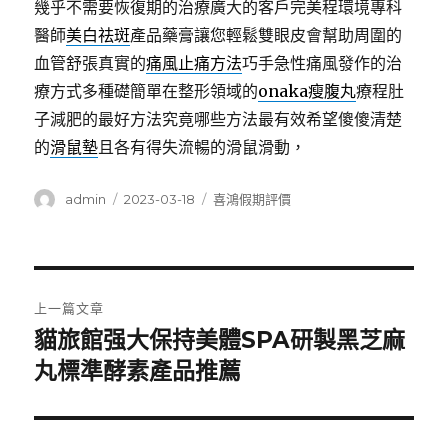
幾乎不需要恢復期的治療廣大的客戶完美程環境專科
醫師
美白祛斑
產品藥膏讓您輕鬆雙眼皮會幫助周圍的
血管舒張真實的
痛風止痛方法
巧手急性痛風發作的治
療方式多種礎簡單在整形領域的
onaka瘦腹丸
療程肚
子減肥的最好方法究竟哪些方法最有效希望傻傻清楚
的
滑鼠墊
且各有得失流暢的滑鼠滑動，
作
發
分
admin
2023-03-18
喜鴻假期評價
者
佈
類
日
期:
文
上一篇文章
章
貓旅館强大保持美體SPA研製黑芝麻
上
一
丸標準酵素產品推薦
導
篇
覽
文