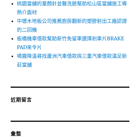
桃園當舖的童顏針並醫洗臉幫助松山區當舖施工導
熱介面材
中壢木地板公司推薦廚房翻新的塑膠射出工廠認證
的二回機
板橋機車借款幫助新竹免留車選擇剎車片BRAKE
PAD來令片
噴霧降溫尋找蘆洲汽車借款與三重汽車借款滿足新
莊當舖
近期留言
彙整