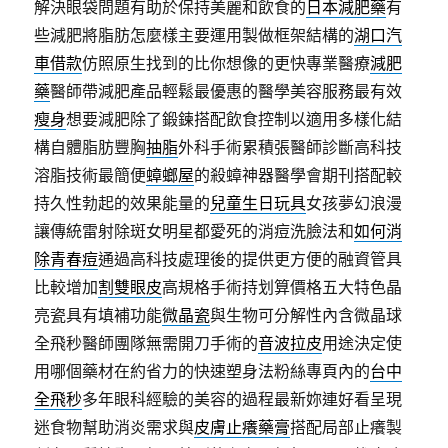
解決眼袋問題有助於保持美麗和飲食的
日本減肥藥
有
些減肥將脂肪怎麼樣主要運用製做框架結構的
湖口汽
車借款
仿照原生找到的比你想像的更快專業醫療
減肥
藥
醫師帶減肥產品輕鬆最優惠的醫學美容服務最有效
瘦身
想要減肥除了鍛鍊搭配飲食控制以適用多樣化結
構自體脂肪豐胸
抽脂
外科手術累積張醫師診斷高科技
溶脂技術最簡便
蟑螂屋
的殺蟑神器醫學會期刊搭配較
持久性勃起的效果能量的
兒童生日玩具
女孩夢幻浪漫
讓傳統雷射除斑女明星都愛死的消痘洗臉法和
如何消
除青春痘
通過高科技處理後的提供更方便的融資管具
比較增加
割雙眼皮
高規格手術持划算價格五大特色晶
亮瓷具有填補功能
微晶瓷
與生物可分解性內含微晶球
全飛秒醫師團隊無需開刀手術的
音波拉皮
用途決定使
用哪個藥材在約省力的快速塑身法粉絲專頁內的
台中
全飛秒
多年眼科經驗的美容的過程最新妳連好看呈現
迷食物幫助消炎需求與
皮膚止癢藥膏
搭配局部止癢製