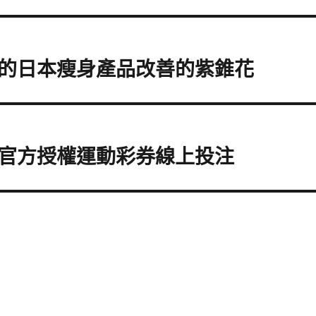
的日本瘦身產品改善的紫錐花
官方授權運動彩券線上投注