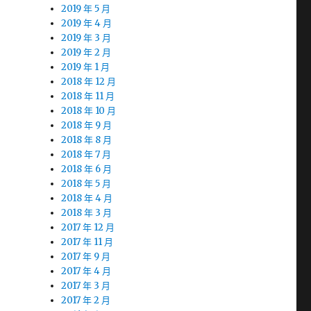
2019 年 5 月
2019 年 4 月
2019 年 3 月
2019 年 2 月
2019 年 1 月
2018 年 12 月
2018 年 11 月
2018 年 10 月
2018 年 9 月
2018 年 8 月
2018 年 7 月
2018 年 6 月
2018 年 5 月
2018 年 4 月
2018 年 3 月
2017 年 12 月
2017 年 11 月
2017 年 9 月
2017 年 4 月
2017 年 3 月
2017 年 2 月