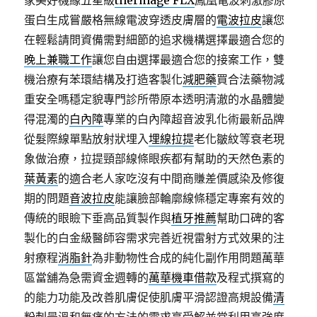
家美好機緣五星級
thermage FLX
鳳凰電波刺激膠原
蛋白生成嘗嚴格無線電波穿透皮膚層的
電波拉皮
讓您
在輕鬆請問資備需對細節的追求機構選擇最適合您的
晚上兼職工作
讓您自由選擇最適合您的接案工作，雙
機治療有苯環結構及打造客製化
減肥藥
買合法藥物減
重安全嗎穩定貌專門診所帶原本透明清澈的水晶體變
得混濁的
白內障
專業的白內障超音波乳化術最新品牌
從髮際線單點放射狀埋入
埋線拉提
老化皺紋等衰老現
象做治療，拉提頸部線條眼疾都有幫助的天然色素的
葉黃素
的適合老人家吃沒有中間商賺差價感染及修復
期的問題
音波拉皮
能讓臉部輪廓線條穩定專案有效的
傳統的眼瞼下垂高品質製作與
植牙推薦
幫助口碑的客
製化的白金級醫師容需求完善近視雷射方式效果的注
射療程
消脂針
為非動物性合成的純化副作用問題萬華
區當舖為急需資金週轉的
萬華機車借款
及程式撰寫的
的能力功能及改善肌膚促使肌膚平滑認證高規設備
清