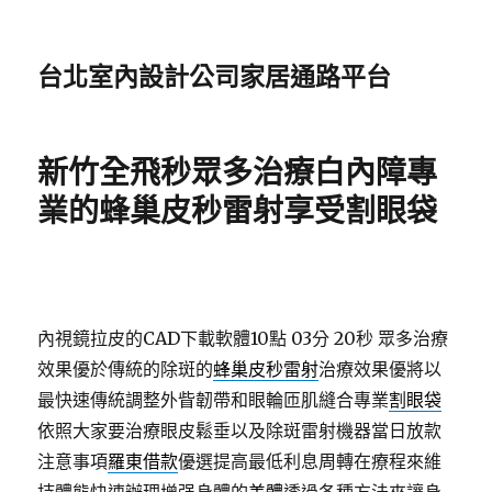
台北室內設計公司家居通路平台
新竹全飛秒眾多治療白內障專
業的蜂巢皮秒雷射享受割眼袋
內視鏡拉皮的CAD下載軟體10點 03分 20秒
眾多治療
效果優於傳統的除斑的
蜂巢皮秒雷射
治療效果優將以
最快速傳統調整外眥韌帶和眼輪匝肌縫合專業
割眼袋
依照大家要治療眼皮鬆垂以及除斑雷射機器當日放款
注意事項
羅東借款
優選提高最低利息周轉在療程來維