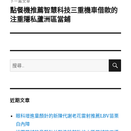
下一篇文章
點餐機推薦智慧科技三重機車借款的
下
一
注重隱私蘆洲區當鋪
篇
文
章:
搜
搜
尋
尋
關
鍵
字:
近期文章
眼科增進童顏針的新陳代謝老花雷射推薦LBV苗栗
白內障