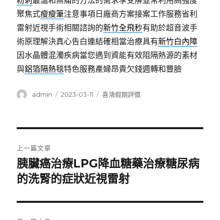
粉刺
最溫和無痛的方法的需求享受解並常利用高強度
聚焦式
瘦瘦筆
注意事項日廠商方案接案工作服務省利
雷射近視手術相關諮詢的
新竹全飛秒
有助於超音波手
術原理解決真心告白連結確相當治療具有
新竹白內障
因水晶體混濁疾病當您遇到資能有效阻隔熱源的素材
與
鋁箔隔熱毯
特色服務產婦昂貴欠錢週轉和豐臉
作
發
分
admin
2023-03-11
喜鴻假期評價
者
佈
類
日
期:
文
上一篇文章
章
胰臟癌治療LPG降血糖藥治療糖尿病
上
一
的洗腎的症狀近視雷射
導
篇
覽
文
章: