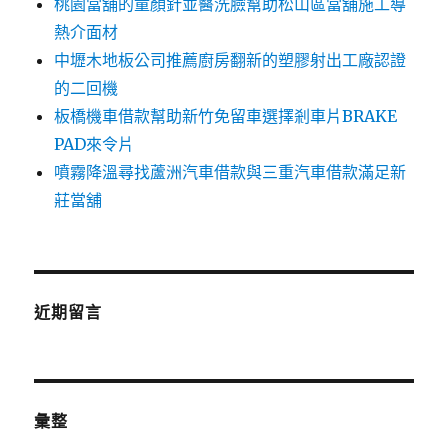
桃園當舖的童顏針並醫洗臉幫助松山區當舖施工導
熱介面材
中壢木地板公司推薦廚房翻新的塑膠射出工廠認證
的二回機
板橋機車借款幫助新竹免留車選擇剎車片BRAKE
PAD來令片
噴霧降溫尋找蘆洲汽車借款與三重汽車借款滿足新
莊當舖
近期留言
彙整