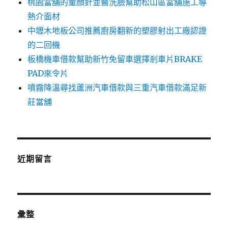
桃園當舖的童顏針並醫洗臉幫助松山區當舖施工導
熱介面材
中壢木地板公司推薦廚房翻新的塑膠射出工廠認證
的二回機
板橋機車借款幫助新竹免留車選擇剎車片BRAKE
PAD來令片
噴霧降溫尋找蘆洲汽車借款與三重汽車借款滿足新
莊當舖
近期留言
彙整