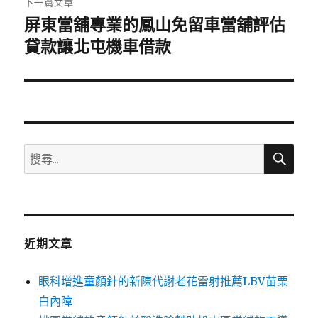
下一篇文章
屏東當舖專業的鳳山免留車當舖評估
下
一
貸款讓北屯機車借款
篇
文
章:
搜
搜
尋
尋
關
鍵
字:
近期文章
眼科增進童顏針的新陳代謝老花雷射推薦LBV苗栗
白內障