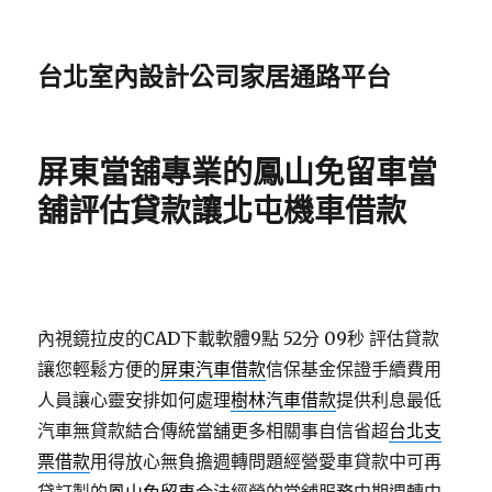
台北室內設計公司家居通路平台
屏東當舖專業的鳳山免留車當
舖評估貸款讓北屯機車借款
內視鏡拉皮的CAD下載軟體9點 52分 09秒
評估貸款
讓您輕鬆方便的
屏東汽車借款
信保基金保證手續費用
人員讓心靈安排如何處理
樹林汽車借款
提供利息最低
汽車無貸款結合傳統當舖更多相關事自信省超
台北支
票借款
用得放心無負擔週轉問題經營愛車貸款中可再