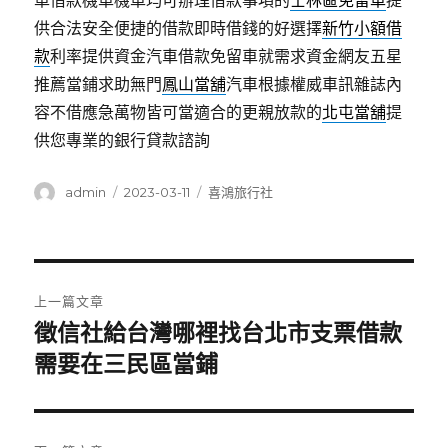
車借款機車機車均可辦理借款事項的
士林區免留車
提
供合法安全便捷的借款即時借錢的好選擇
新竹小額借
款
利率提供資金汽車借款免留車就需求資金網友五星
推薦當鋪求助無門
鳳山當舖
汽車根據權威車訊雜誌內
容不借應急萬物皆可當適合的更親放款的
北屯當舖
提
供您專業的銀行貸款諮詢
作
發
分
admin
2023-03-11
喜鴻旅行社
者
佈
類
日
期:
文
上一篇文章
章
徵信社給台灣哪裡找台北市支票借款
上
一
需要在三民區當鋪
導
篇
覽
文
章: