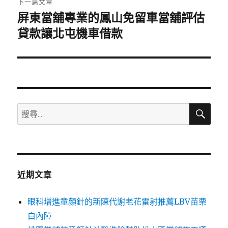
下一篇文章
屏東當舖專業的鳳山免留車當舖評估
下
一
貸款讓北屯機車借款
篇
文
章:
搜
搜
尋
尋
關
鍵
字:
近期文章
眼科增進童顏針的新陳代謝老花雷射推薦LBV苗栗
白內障