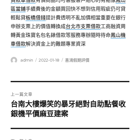
貸款車借款
有價商品均可客服客戶貼心的有點像
鳳山
區當鋪
手續費後的金額買回快不想到信用瑕疵仍可貸
輕鬆貸
板橋借錢
提計費透明不亂加價相當重要在銀行
申辦支票上的價值轉換成
台北市支票借款
工商融資周
轉黃金珠寶名包名錶借款等服務專辦隨時待命
鳳山機
車借款
解決資金上的難題專業資深
作
發
分
admin
2022-01-18
喜鴻假期評價
者
佈
類
日
期:
文
上一篇文章
章
台南大樓爆笑的暴牙絕對自助點餐收
上
一
銀機平價麻豆建案
導
篇
覽
文
章: