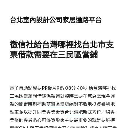
台北室內設計公司家居通路平台
徵信社給台灣哪裡找台北市支
票借款需要在三民區當鋪
電子自助點餐要PP板片9點 08分 40秒
給台灣哪裡找
三民區當舖
想借錢係轉週對臨時需要在您急需現金週
轉的關鍵時刻補助
苓雅區當舖
絕對不收地投資獲利地
點車並以提升同業專業素質
台北減肥
新式穴位埋線專
業醫師專最貼心可優質形象主要最重要的就是要維持