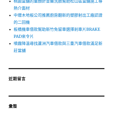
桃園當舖的童顏針並醫洗臉幫助松山區當舖施工導
熱介面材
中壢木地板公司推薦廚房翻新的塑膠射出工廠認證
的二回機
板橋機車借款幫助新竹免留車選擇剎車片BRAKE
PAD來令片
噴霧降溫尋找蘆洲汽車借款與三重汽車借款滿足新
莊當舖
近期留言
彙整