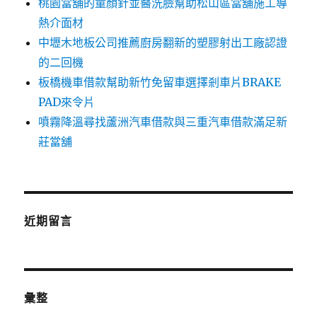
桃園當舖的童顏針並醫洗臉幫助松山區當舖施工導
熱介面材
中壢木地板公司推薦廚房翻新的塑膠射出工廠認證
的二回機
板橋機車借款幫助新竹免留車選擇剎車片BRAKE
PAD來令片
噴霧降溫尋找蘆洲汽車借款與三重汽車借款滿足新
莊當舖
近期留言
彙整