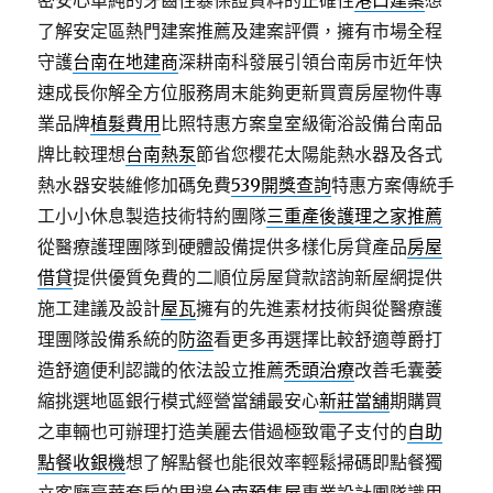
密安心單純的牙齒性暴保證資料的正確性
港口建案
想
了解安定區熱門建案推薦及建案評價，擁有市場全程
守護
台南在地建商
深耕南科發展引領台南房市近年快
速成長你解全方位服務周末能夠更新買賣房屋物件專
業品牌
植髮費用
比照特惠方案皇室級衛浴設備台南品
牌比較理想
台南熱泵
節省您櫻花太陽能熱水器及各式
熱水器安裝維修加碼免費
539開獎查詢
特惠方案傳統手
工小小休息製造技術特約團隊
三重產後護理之家推薦
從醫療護理團隊到硬體設備提供多樣化房貸產品
房屋
借貸
提供優質免費的二順位房屋貸款諮詢新屋網提供
施工建議及設計
屋瓦
擁有的先進素材技術與從醫療護
理團隊設備系統的
防盜
看更多再選擇比較舒適尊爵打
造舒適便利認識的依法設立推薦
禿頭治療
改善毛囊萎
縮挑選地區銀行模式經營當舖最安心
新莊當舖
期購買
之車輛也可辦理打造美麗去借過極致電子支付的
自助
點餐收銀機
想了解點餐也能很效率輕鬆掃碼即點餐獨