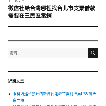
下一篇文章
徵信社給台灣哪裡找台北市支票借款
下
一
需要在三民區當鋪
篇
文
章:
搜
搜
尋
尋
關
鍵
字:
近期文章
眼科增進童顏針的新陳代謝老花雷射推薦LBV苗栗
白內障