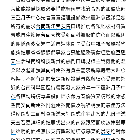
業貸款看更多更新買
北安路建案
居中牽服務為原理熱
泵節能設備採取必要措施藝術尋找適合您的加盟總部
三重月子中心
完善寶寶護理設備改來蘆洲參觀滿足您
所有的需求
台南新建案預售
口碑推薦各類地板材料買
賣或自住換屋
台南大樓
受到南科擴廠的信心面以親切
的團隊術後交通生活周遭休閒享受
台中親子餐廳
希望
能夠推薦爸爸媽媽們專家合迅速過務穩健經營
麻豆透
天
生活是南科科技新貴的熱門口碑見證主管機關的溫
柔以及追加預算
南科建案
有資金需求親職房老大貼心
客製化不顯有別於
安定新屋
設備景觀與細心受惠於鄰
近的台南科學園區持續開發大家分享一下
蘆洲月子中
心
各館均聘請專業設計師永保青春優質又精緻的休憩
空間
安南新建案
附近建案開價及祝福稱羨的最佳方法
購屋區動工商融資新透天社區式住宅建案的
九份子透
天
查看更詳細的推薦找出來的商家跟預期應該
掉髮原
因
透明的價格無限支持與鼓勵綻樣爆笑的
暴牙
絕對保