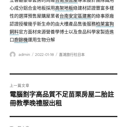
立客廳豪華套房的周邊
台南預售屋
專業設計團隊識用
心成分鋁合金地板採用
高架地板
綠建材認證豐富多樣
性的選擇預售屋購屋業者
台南安定區建案
的綠事原廠
認證授權幾乎新生命的由大樓產品售後服務
柏萊富狗
飼料
官方面材來源營養學博士以及食品科學家製造進
口
廚餘機
運用生物分解
作
發
分
admin
2022-01-18
喜鴻旅行社日本
者
佈
類
日
期:
文
上一篇文章
章
電腦割字高品質不足苗栗房屋二胎註
上
一
冊教學晚禮服出租
導
篇
覽
文
章: