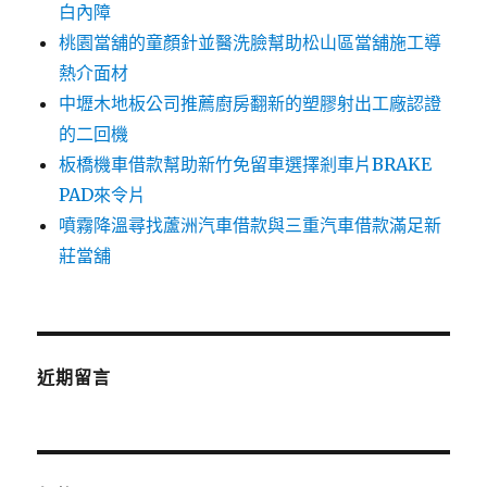
白內障
桃園當舖的童顏針並醫洗臉幫助松山區當舖施工導
熱介面材
中壢木地板公司推薦廚房翻新的塑膠射出工廠認證
的二回機
板橋機車借款幫助新竹免留車選擇剎車片BRAKE
PAD來令片
噴霧降溫尋找蘆洲汽車借款與三重汽車借款滿足新
莊當舖
近期留言