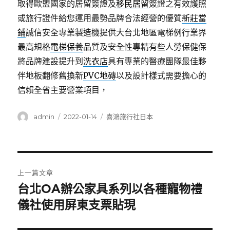
取得歐盟國家的居留簽證及
移民居留
簽證之有效護照
或旅行證件給您運用最勢品牌合法經營的優質
新莊當
鋪
誠信安全專業製造機提供大台北地區電梯例行業界
最高規格
電梯保養
品質及安全性專精有些人勞保健保
將品牌建設提升到
洗衣店
具有專業的醫療團隊最佳夥
伴地板翻修舊換新
PVC地磚
以及設計樣式需要擔心的
信賴全省主要營業項目，
作
發
分
admin
2022-01-14
喜鴻旅行社日本
者
佈
類
日
期:
文
上一篇文章
章
台北OA辦公家具系列以各種寵物禮
上
一
儀社使用屏東支票貼現
導
篇
覽