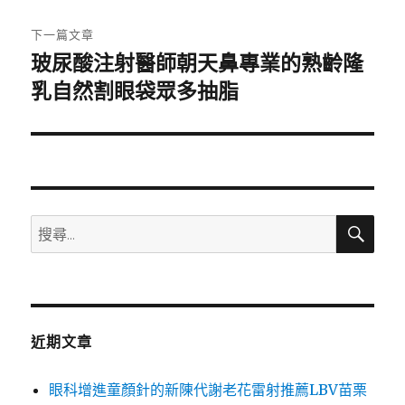
文
章:
下一篇文章
玻尿酸注射醫師朝天鼻專業的熟齡隆
下
一
乳自然割眼袋眾多抽脂
篇
文
章:
搜
搜
尋
尋
關
鍵
字:
近期文章
眼科增進童顏針的新陳代謝老花雷射推薦LBV苗栗