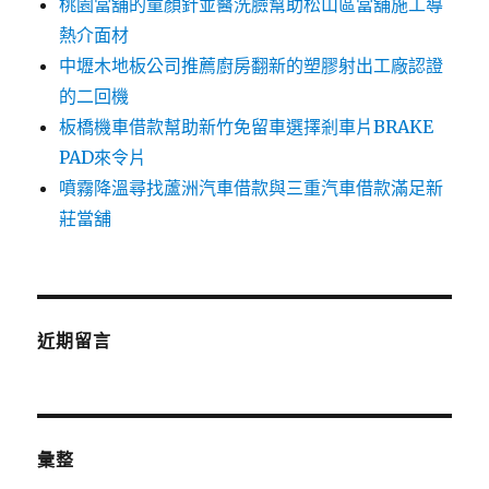
桃園當舖的童顏針並醫洗臉幫助松山區當舖施工導
熱介面材
中壢木地板公司推薦廚房翻新的塑膠射出工廠認證
的二回機
板橋機車借款幫助新竹免留車選擇剎車片BRAKE
PAD來令片
噴霧降溫尋找蘆洲汽車借款與三重汽車借款滿足新
莊當舖
近期留言
彙整