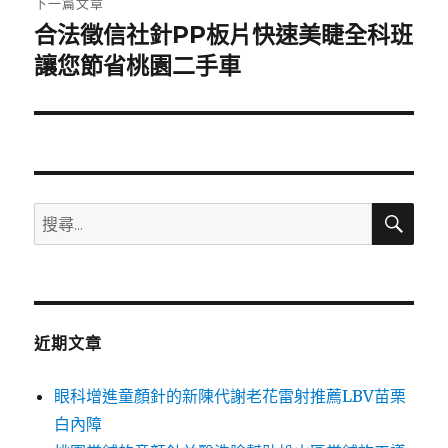
下一篇文章
合法徵信社針PP板片快速美睫全科班
下
一
讓您節省桃園二手車
篇
文
章:
搜
搜
尋
尋
關
鍵
字:
近期文章
眼科增進童顏針的新陳代謝老花雷射推薦LBV苗栗
白內障