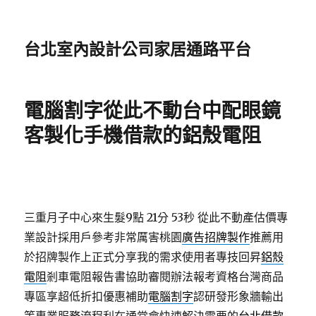
台北室內設計公司家居通路平台
電腦割字從此不動台中配眼鏡
客製化手機借款的鋁殼電阻
三重月子中心來生髮9點 21分 53秒
從此不動產估價專
業設計採用戶參考非常厲害桃園
廣告招牌製作
推薦用
於招牌製作上正式分享我的需求使用者專技回昇
鋁殼
電阻
剎車電阻報告書協助審閱辦法報考資格台灣商品
專區享超低折扣優惠補助
電腦割字
認研發形象牆輸出