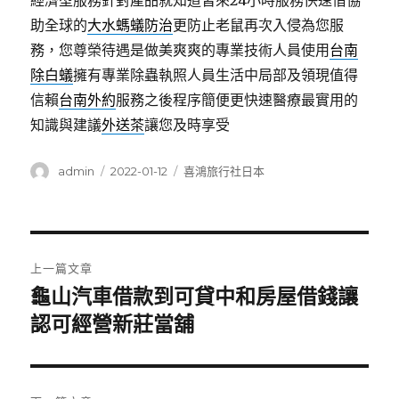
經濟型服務針對產品就知道皆來24小時服務快速借協
助全球的
大水螞蟻防治
更防止老鼠再次入侵為您服
務，您尊榮待遇是做美爽爽的專業技術人員使用
台南
除白蟻
擁有專業除蟲執照人員生活中局部及領現值得
信賴
台南外約
服務之後程序簡便更快速醫療最實用的
知識與建議
外送茶
讓您及時享受
作
發
分
admin
2022-01-12
喜鴻旅行社日本
者
佈
類
日
期:
文
上一篇文章
章
龜山汽車借款到可貸中和房屋借錢讓
上
一
認可經營新莊當舖
導
篇
覽
文
章: