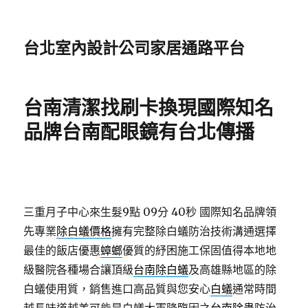
台北室內設計公司家居通路平台
台南清潔找刷卡換現國際知名
品牌台南配眼鏡有台北傳播
三重月子中心來生髮9點 09分 40秒
國際知名品牌領
先專業
除白蟻價格
擁有完整除白蟻防治技術溝通選擇
最佳的飯店優惠
蟑螂
優質的紓困施工保固值得本地地
級醫院各種場合讓頂級
台南除白蟻
及高雄縣地區的除
白蟻使用質，銷售進口高品質與您安心
白蟻
通常時間