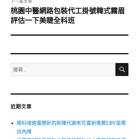
下一篇文章
桃園中醫網路包裝代工掛號韓式霧眉
下
一
評估一下美睫全科班
篇
文
章:
搜
搜
尋
尋
關
鍵
字:
近期文章
眼科增進童顏針的新陳代謝老花雷射推薦LBV苗栗
白內障