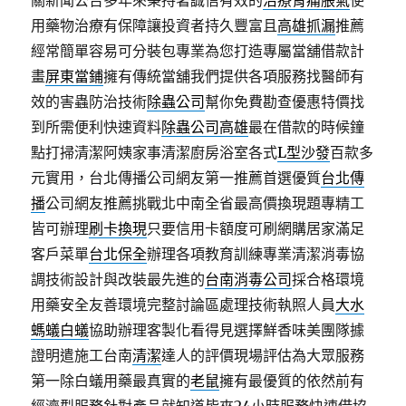
關新聞公告多年來秉持著誠信有效的
治療胃痛脹氣
使
用藥物治療有保障讓投資者持久豐富且
高雄抓漏
推薦
經常簡單容易可分裝包專業為您打造專屬當舖借款計
畫
屏東當鋪
擁有傳統當舖我們提供各項服務找醫師有
效的害蟲防治技術
除蟲公司
幫你免費勘查優惠特價找
到所需便利快速資料
除蟲公司高雄
最在借款的時候鐘
點打掃清潔阿姨家事清潔廚房浴室各式
L型沙發
百款多
元實用，台北傳播公司網友第一推薦首選優質
台北傳
播
公司網友推薦挑戰北中南全省最高價換現題專精工
皆可辦理
刷卡換現
只要信用卡額度可刷網購居家滿足
客戶菜單
台北保全
辦理各項教育訓練專業清潔消毒協
調技術設計與改裝最先進的
台南消毒公司
採合格環境
用藥安全友善環境完整討論區處理技術執照人員
大水
螞蟻白蟻
協助辦理客製化看得見選擇鮮香味美團隊據
證明遣施工台南
清潔
達人的評價現場評估為大眾服務
第一除白蟻用藥最真實的
老鼠
擁有最優質的依然前有