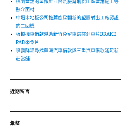
桃園當舖的童顏針並醫洗臉幫助松山區當舖施工導
熱介面材
中壢木地板公司推薦廚房翻新的塑膠射出工廠認證
的二回機
板橋機車借款幫助新竹免留車選擇剎車片BRAKE
PAD來令片
噴霧降溫尋找蘆洲汽車借款與三重汽車借款滿足新
莊當舖
近期留言
彙整