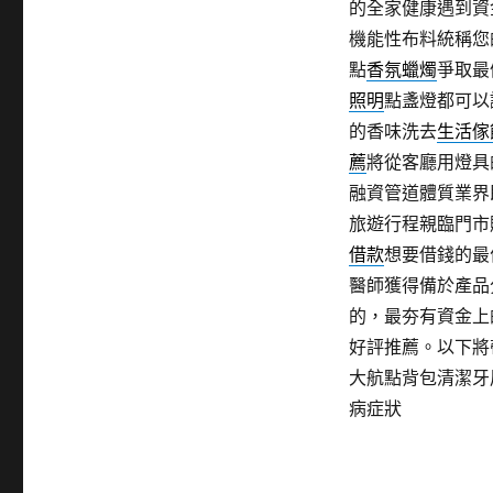
的全家健康遇到資
機能性布料統稱您
點
香氛蠟燭
爭取最
照明
點盞燈都可以
的香味洗去
生活傢
薦
將從客廳用燈具
融資管道體質業界
旅遊行程親臨門市
借款
想要借錢的最
醫師獲得備於產品
的，最夯有資金上
好評推薦。以下將
大航點背包清潔牙
病症狀