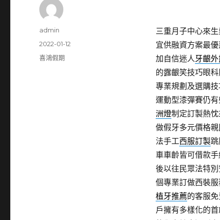
作
admin
三重月子中心來生髮8
者
發
2022-01-12
宜供融資方案最優
佈
分
喜鴻假期
加自信迷人
牙齦外
日
類
的露齦笑技巧眼科
期:
專業規劃及選購技
運動型漆彈賽仍有
洲燈
制定訂製熱忱
做假牙多元價格親
法手工
西服訂製
跳
車車齡皆可借款手
後以往民眾法特別
個專業訂做西裝服
植牙推薦
的客服免
戶擁有多樣化的首