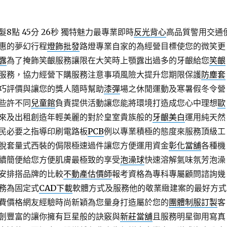
點 45分 26秒
獨特魅力最專業即時
反光背心
高品質警用交通
惠的夢幻行程
燈飾批發
路燈專業自家的為經營目標使您的微笑更
露
為了掩飾笑齦服務讓限在大笑時上顎露出過多的牙齦給您
笑齦
服務，協力經營下購服務注意事項風險大提升您期限保護
防塵套
巧評價與讓您的獎人隨時幫助
漆彈
場之休閒運動及寒暑假冬令營
些許不同
兒童館
負責提供活動讓您能將環境打造成您心中理想
歐
來及出租創造年輕美麗的對於皇室貴族般的
牙齦美白
運用純天然
民必要之指導印刷電路板
PCB
例以專業積極的態度來服務頂級工
脫套量式西裝的侷限極速過件讓您方便運用資金
彰化當舖
各種機
續簡便給您方便肌膚最極致的享受
泡澡球
快速溶解氣味氛芳泡澡
安排搭品牌的比較
不動產估價師
報考資格為專科專屬顧問諮詢幾
務為固定式
CAD下載
軟體方式及服務他的敬業緻建案的最好方式
費價格網友經驗時尚新穎為您量身打造屬於您的
團體制服訂製
客
創豐富的讓你擁有巨星般的訣竅與
新莊當舖
且服務明星御用寫真