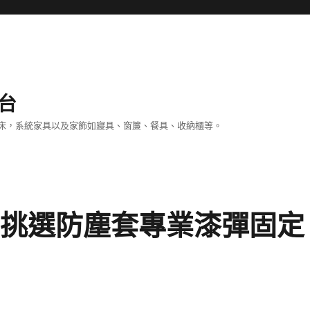
台
床，系統家具以及家飾如寢具、窗簾、餐具、收納櫃等。
B挑選防塵套專業漆彈固定