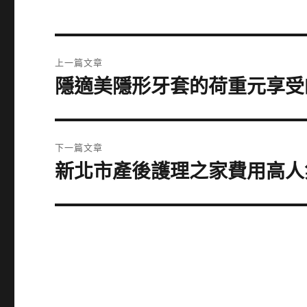
文
上一篇文章
章
隱適美隱形牙套的荷重元享受
上
一
導
篇
覽
文
下一篇文章
章:
新北市產後護理之家費用高人
下
一
篇
文
章: