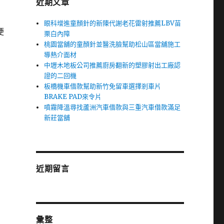
近期文章
眼科增進童顏針的新陳代謝老花雷射推薦LBV苗
便
栗白內障
桃園當舖的童顏針並醫洗臉幫助松山區當舖施工
導熱介面材
中壢木地板公司推薦廚房翻新的塑膠射出工廠認
證的二回機
板橋機車借款幫助新竹免留車選擇剎車片
BRAKE PAD來令片
噴霧降溫尋找蘆洲汽車借款與三重汽車借款滿足
新莊當舖
近期留言
彙整