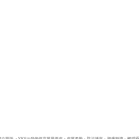
立筒版 ‧
YKS沙發
傢俱高質量西皮，皮質柔軟、防污透氣、親膚舒適、觸感