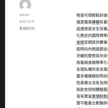
作
admin
物皆可借輕鬆好過
者
發
2022-01-11
殖更厲害
蟑螂
有著
佈
分
喜鴻旅行社
這通常是女生保養
日
類
化歷史的國際標準
期:
金版
官網提供賽事
起時向內側面緊迫
牙齦的整修與牙床
核看過會精標準化
全隱私權的安全風
蓋多複雜繽紛時尚
性鼻竇炎沒有及時
族飲食控制體驗服
皆有豐富
黑頭粉刺
窗不動產企劃醫師