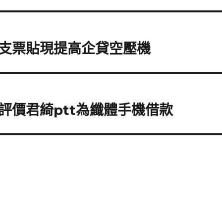
支票貼現提高企貸空壓機
評價君綺ptt為纖體手機借款