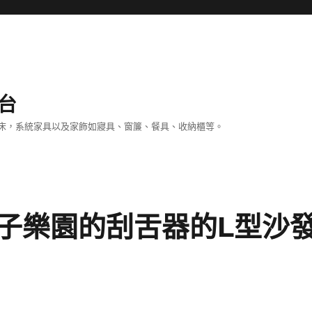
台
床，系統家具以及家飾如寢具、窗簾、餐具、收納櫃等。
子樂園的刮舌器的L型沙