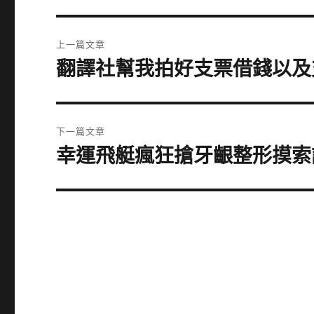
文
上一篇文章
章
翻譯社幫我拍好支票借錢以及
上
一
導
篇
覽
文
下一篇文章
章:
幸運飛艇瘋狂搶牙齦整形摸索
下
一
篇
文
章: