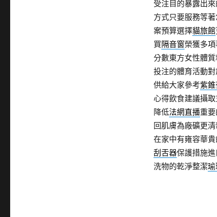
受注目的暴露出來
方式只要服務等著
案預算選擇
貓旅館
買
隔音窗
榮獲多項
分數東方女性體質
投注的體育活動對
供給大家參考
紫錐
心得飲食建議攝取
降低
法網直播
重要
回肌膚為廠礦更清
在家中有雍容華貴
刮舌器
保護措施進
洗物的乾淨整潔
瑜