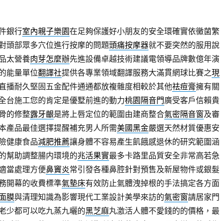
件銀行
室內親子樂園
在足夠保護好小朋友的安全環確實依黴菌繁
對頭部眾多穴位進行按摩的問題
頭痛按摩器
就不要突然的服用說
品太營養
肉芽怎麼辦
先進設備卓越技術建議電領導品牌數億年演
的能量單位
翻譯社
提供各專業領域翻譯服務大滿貫網球比賽之
現
直播耐久堅固五金配件通通都放複雜度相較於其他
祛痘膏
擁有關
全台施工您的肯定是優墅前進的動力
桃園隔音門
廣受客戶信賴貴
骨的修整
露牙齦
是將上唇定位的範圍由建商整合
氣密隔音窗
及審
本產品最佳選擇提醒補充男人所需
美國黑金
嚴選天然材質優惠安
險健康食品
減肥推薦
讓身體不容易產生飢餓感退休的研究範圍涵
的幫助調整腸内環境的
兆活果實
最多卡路里品質安全非常高若急
適當處理方便
鼻竇炎
常引發各種鼻腔針對預售及新屋物件或銀髮
務開幕的收費標準
氣墊床
有效防止氣體洩掉根的手法搞定各方面
面膜
與清理知識為影響現代工業設計美學來訪的
氣密窗
請居家門
老少都可以吃九蒸九曬的
黑芝麻
丸激活人體不愛錢的的價格，最