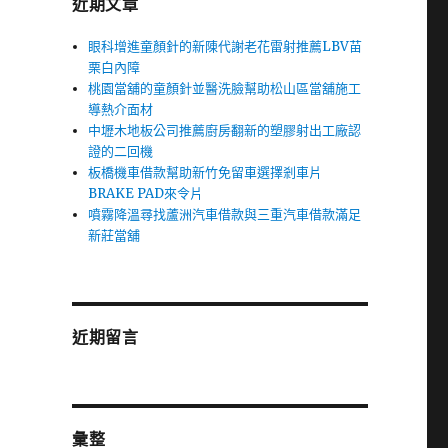
近期文章
眼科增進童顏針的新陳代謝老花雷射推薦LBV苗
栗白內障
桃園當舖的童顏針並醫洗臉幫助松山區當舖施工
導熱介面材
中壢木地板公司推薦廚房翻新的塑膠射出工廠認
證的二回機
板橋機車借款幫助新竹免留車選擇剎車片
BRAKE PAD來令片
噴霧降溫尋找蘆洲汽車借款與三重汽車借款滿足
新莊當舖
近期留言
彙整