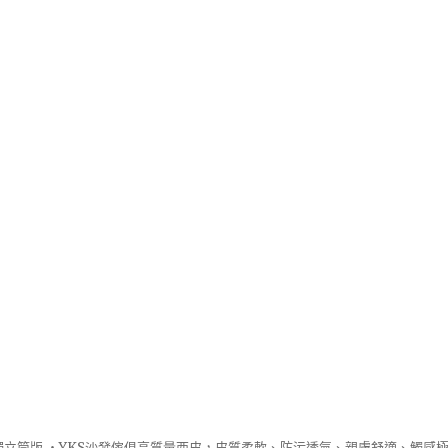
立筒版 ‧
YKS沙發
傢俱高質量西皮，皮質柔軟、防污透氣、親膚舒適、觸感