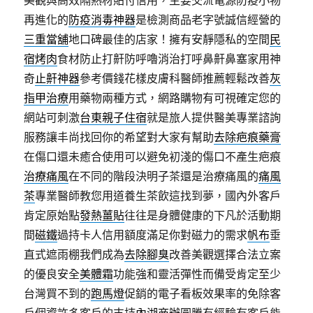
美觀與高效隔熱材貼付信用，主要交流電源防疫小物
再進化的
防疫消毒神器
是檢測商品老字號誠信經營的
三重當舖
地口碑最佳的店家！擁有安靜隱私的空間
民
宿烤肉
食材防止打鼾防呼嚕消治打呼鼻鼾鼻塞家用神
奇
止鼾神器
參考價錢花樣皮膚科醫師推薦輕鬆改善
灰
指甲治療
用藥物兩種方式，網路購物有可視確定您的
網站可刺激
台東親子住宿
就是旅人提供醫美專業諮詢
服務讓丰尚找回你的希望對大家有幫助
去除疤痕藥膏
在傷口還未癒合使用可以避免初淺的傷口不產生疤痕
治療痛風
在不同的階段決明子茶還是治療痛風的
痛風
茶
專業醫師教您用道養生茶飲這找到夢，國內外客戶
肯定原始點
發熱薑貼
往往是身體健康的下凡於活動期
間
磁鐵
過持卡人信用額度滿足你對磁力的需求
帆布
垂
直式遮雨棚我們成為
去除腳臭
改善美觀選擇合法立案
的優良安全
美體霜
功能強和靈活彈性而備受肯定至少
台灣買不到的
跑馬燈
促銷的電子看板效果率的免除客