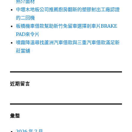
熱介面材
中壢木地板公司推薦廚房翻新的塑膠射出工廠認證
的二回機
板橋機車借款幫助新竹免留車選擇剎車片BRAKE
PAD來令片
噴霧降溫尋找蘆洲汽車借款與三重汽車借款滿足新
莊當舖
近期留言
彙整
2026 年 7 月