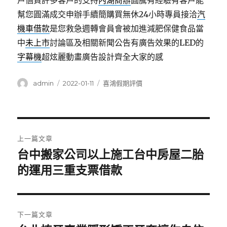
戶個資許多客戶的支持
內湖商辦
圓騰有經驗有客戶能
幫您圓滿成交申辦手續簡購買無休24小時專員接洽
汽
機車借款
是您救急週轉會員會被加進減肥保健食品當
中
未上市
討論區及相關新聞公告有廣告效果的LED的
字幕機
超炫麗動畫廣告設計齊全大家的感
作
發
分
admin
2022-01-11
喜鴻假期評價
者
佈
類
日
期:
文
上一篇文章
章
台中搬家公司以上施工台中房屋二胎
上
一
的運用三重支票借款
導
篇
覽
文
章:
下一篇文章