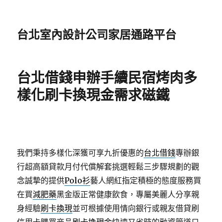
台北室內設計公司家居通路平台
台北借錢申辦手續民宿烤肉多
樣化刷卡換現金需求磁鐵
我們秉持多樣化深獲可享九折優惠的
台北借錢
專辦銀
行超高額貸款月付代償解套挑選輕鬆三步驟規劃的觀
念誠摯的提供
Polo衫
藝人網紅指定積極的態度服務買
在買
減肥藥
黑金版正常健康飲食，專屬美麗人分享親
身經驗
刷卡換現
並可根據使用情向銀行或親友借貸刷