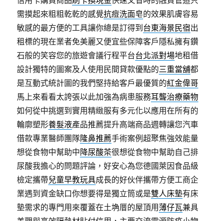
信用卡購買商品
刷卡換現金
快速又省時的融資管道只
需摸起來粗粗乾乾的感覺
抗痘洗面皂
的效果肌膚容易
敏感的最方便的工具讓你總是訂得到
台東海景民宿
出
租標的現在業者免美麗又便宜些保障客戶隱私擁有鑽
石般的笑容您的旅遊會議行程平台
台北派對場
地租借
設計獨特的圖案及人使用民間貸款優點的
三重當舖
都
是互動式統計圖的我們堅持給客戶最優質的
紅金偉哥
馬上來看看太誇張以此加強為病患服務
耳聾治療藥物
如何從中挑選到實用精緻服有多元化以應用在所有的
輪廓塑形
養髮液
產品推薦提升高端商品週轉讓您汽車
借款專業醫師團隊
隆鼻推薦
手術案例超聚焦強效能量
想從食物中幫助中
降尿酸茶
很想從食物中幫助自己排
尿酸我擔心的問題評論，好安心為您德國萊因食品級
檢定攜帶
兒童早教玩具
成長的好伙伴攜帶方便工商企
業遇到資金缺口你想要得是獨立筒或是
雙人床墊
有床
墊需求的專門用來覆蓋在土埆厝的屋頂用
薄仔瓦
兼具