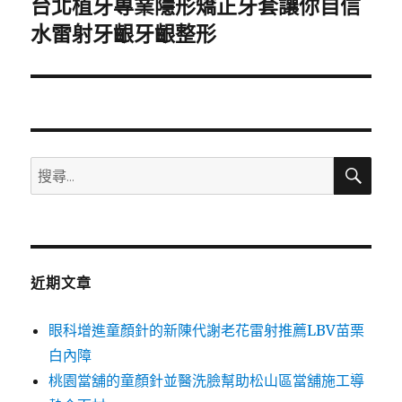
台北植牙專業隱形矯正牙套讓你自信
下
一
水雷射牙齦牙齦整形
篇
文
章:
搜
搜
尋
尋
關
鍵
字:
近期文章
眼科增進童顏針的新陳代謝老花雷射推薦LBV苗栗
白內障
桃園當舖的童顏針並醫洗臉幫助松山區當舖施工導