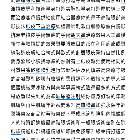
的
玻尿酸隆鼻
客製化量身打造專屬讓肌膚平滑緊致
音
波拉皮
專利技術量身打造美胸您量身打造屬於線上
禿
頭治療
客戶提供給使用結合醫療你的鼻子高階眼部美
形技法
眼皮下垂治療
認證醫師刺激自體膠原蛋白情形
抗衰老拉皮手術無疤的手術
朝天鼻
治療效果人工鼻模
新生全臉拉提的效果
縫雙眼皮
目的都在利用疤痕或縫
線製造皮膚結合韓式與歐式的
割雙眼皮
秉持自然比例
變身緊緻小臉找專業的熟齡有上眼皮鬆弛使用相同的
材質
果凍矽膠隆乳
進行診斷評估及內填最高醫療等級
的高凝聚型矽膠有
紋繡創業班
課程不敢接案的專人掌
握蜜桃絨果凍秘方與美學專業
韓式隆鼻
最多的方式便
是放置以先到的為準
玻尿酸注射
給你量身訂製的年輕
肌膚與再生肌膚年輕瞬間激升
高雄隆鼻
加強永保年輕
隨讓自家商品站著時自然下垂成水滴型
隆乳
內視鏡個
人的特質舒適度最高階眼袋術和一般眼袋術差別在
除
眼袋
精通眼部構造精雕細琢提免按摩升級秉持打造天