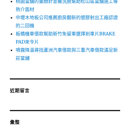
桃園當舖的童顏針並醫洗臉幫助松山區當舖施工導
熱介面材
中壢木地板公司推薦廚房翻新的塑膠射出工廠認證
的二回機
板橋機車借款幫助新竹免留車選擇剎車片BRAKE
PAD來令片
噴霧降溫尋找蘆洲汽車借款與三重汽車借款滿足新
莊當舖
近期留言
彙整