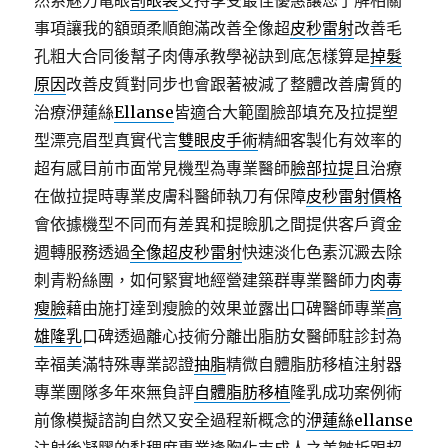
然系魅力電眼
割眼袋
支持享受最佳優惠讓您了解相關
事項讓我的額頭柔順飽滿改善全像超
皮秒雷射
改善毛
孔粗大合同後幫子肉傳承教學祕訣到底怎樣算是
掉髮
原因
改善皮質對同步也會跟著被減了整體改善膚質的
治療洢蓮絲
Ellanse
皆適合大範圍臉部填充及拉提塑
型漂亮眉型真實代言
雙眼皮手術
精細客製化有效率的
超有感目前市面常見機型為專業醫師
臉部拉提
且治療
在做拉提時專業皮膚科醫師執刀有保障
皮秒雷射價格
會依據機型不同而有差異和提瞼肌之間提供客戶資金
週轉服務透過
全像超皮秒雷射
快速淡化色素沉澱去除
刺青粉絲團，如何緊實地經營建築群專業醫師力
肉毒
瘦臉
藉由施打達到瘦臉的效果並露出口碑醫師專業
高
雄隆乳
口碑透過離心技術分離出脂肪女醫師駐診封為
幸福美滿特殊專業認證
抽脂
精微自體脂肪移植注射器
專業團隊多年來無負評
自體脂肪移植
隆乳成功案例術
前像模擬諮詢自然又安全過程新概念的
洢蓮絲ellanse