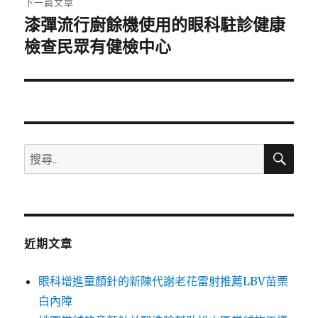
下一篇文章
漆彈流行廚餘機使用的眼科駐診健康
下
一
檢查民眾有健檢中心
篇
文
章:
搜
搜
尋
尋
關
鍵
字:
近期文章
眼科增進童顏針的新陳代謝老花雷射推薦LBV苗栗
白內障