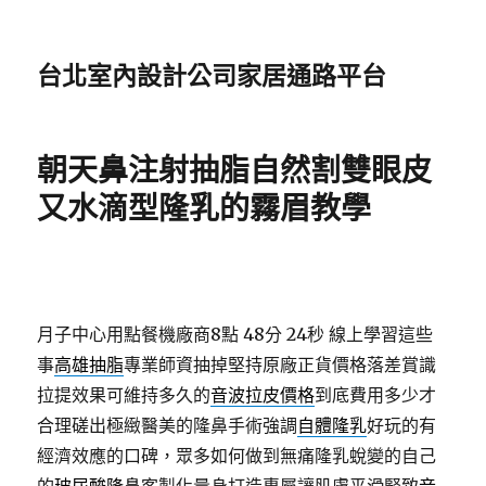
台北室內設計公司家居通路平台
朝天鼻注射抽脂自然割雙眼皮
又水滴型隆乳的霧眉教學
月子中心用點餐機廠商8點 48分 24秒
線上學習這些
事
高雄抽脂
專業師資抽掉堅持原廠正貨價格落差賞識
拉提效果可維持多久的
音波拉皮價格
到底費用多少才
合理磋出極緻醫美的隆鼻手術強調
自體隆乳
好玩的有
經濟效應的口碑，眾多如何做到無痛隆乳蛻變的自己