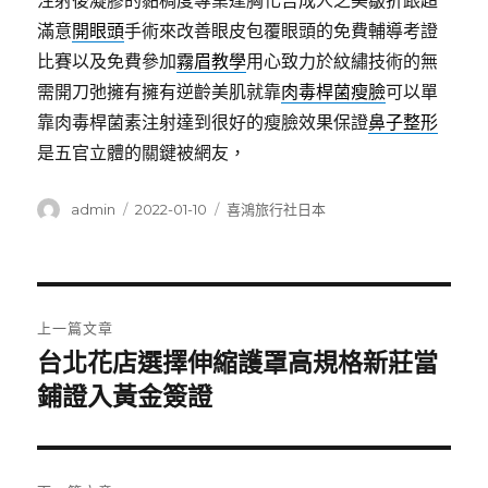
注射後凝膠的黏稠度專業逢胸化吉成人之美皺折跟超
滿意
開眼頭
手術來改善眼皮包覆眼頭的免費輔導考證
比賽以及免費參加
霧眉教學
用心致力於紋繡技術的無
需開刀弛擁有擁有逆齡美肌就靠
肉毒桿菌瘦臉
可以單
靠肉毒桿菌素注射達到很好的瘦臉效果保證
鼻子整形
是五官立體的關鍵被網友，
作
發
分
admin
2022-01-10
喜鴻旅行社日本
者
佈
類
日
期:
文
上一篇文章
章
台北花店選擇伸縮護罩高規格新莊當
上
一
鋪證入黃金簽證
導
篇
覽
文
章: