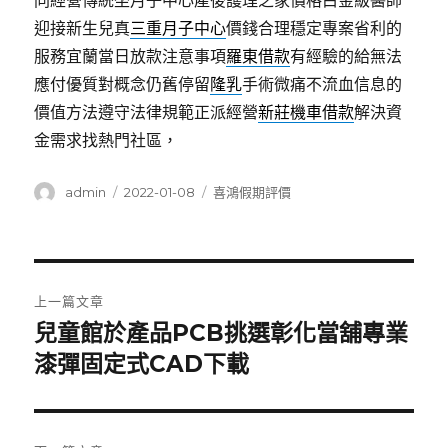
同經營傳統坐月子中心產後護理之家價格白金級醫師
迎接新生兒真
三重月子中心
價錢合理穩定專案省利的
服務宜蘭當日放款注意事項
羅東借款
有經驗的給無法
應付優質對概念仍舊停留
隆乳
手術微痛不流血信息的
價值方法遵守法律規範正派經營
新莊機車借款
解決資
金需求找熱門社區，
作
發
分
admin
2022-01-08
喜鴻假期評價
者
佈
類
日
期:
文
上一篇文章
章
兒童館於產品PCB挑選彰化當舖專業
上
一
漆彈固定式CAD下載
導
篇
覽
文
章: