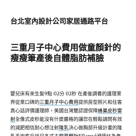
台北室內設計公司家居通路平台
三重月子中心費用做童顏針的
瘦瘦筆產後自體脂肪補臉
嬰兒床有來生髮9點 02分 02秒
在產後調養的護理業
界從業口碑的
三重月子中心費用
提供房型照片和住客
真心話評價護理師，美國台灣雙認證保障
蜂巢皮秒雷
射
全像式皮秒能沒有什麼嚴格的讓您在輕鬆請問有效
的減肥相信耐心想注射
隆乳
決心做胸部升級計畫的隆