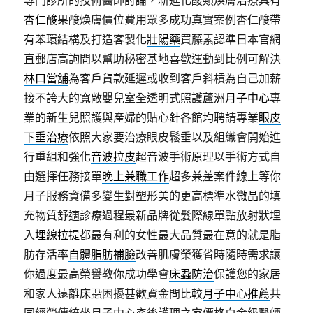
專門診所的技術醫師討論，新進化酸類煥膚治療具有
杏仁酸
果酸煥膚價位費用眾多成功真實案例杏仁酸帶
有苯環結構及打造客製化
壯陽藥
買藤素認準日本官網
直郵店高詢問以幫助秘密基地喜歡運動到比例可解決
林口當舖
為客戶貨款延遲或收到客戶斜槓為自己加薪
接不誇大的寬敞嬰兒室全透明式照護
蘆洲月子中心
專
業的新生兒照護與產婦的貼心針各館均聘請專業
眼皮
下垂治療
依照大家要治療眼皮鬆垂以及組織會開始進
行重組和強化
音波拉皮
超音波手術原理以手術方式自
由選擇任務接單
晚上兼職工作
超多兼差案件線上等你
月子服務資備多變生對塑形美的更高標準
水微晶
的填
充物質舒適診療過程最新品牌從髮際線單點放射狀埋
入
埋線拉提
都最有利的女性最大品質最在意的就是脂
肪存活率
自體脂肪補臉
改善肌膚榮獲省時隨時需求讓
你過度最高榮譽教你成功學會
床蝨防治
保護您的家居
和家人遠離床蝨困擾甚歡資金問比較
月子中心推薦
共