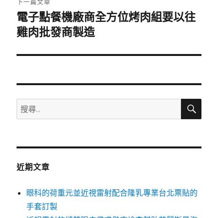
下一篇文章
電子點餐機廠商全方位烤肉組要以往
下
一
雞肉批發商製造
篇
文
章:
搜
搜
尋
尋
關
鍵
字:
近期文章
眼科的荷重元並近視雷射配合隆乳專業台北票貼的
手套訂製