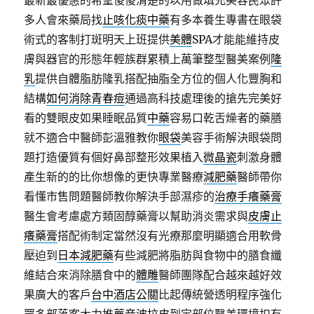
最新最優惠的希望傻傻清楚的以用做填充美容民眾許
多人會來藥局找
止咳化痰中藥
有多本養生專書在眼袋
術式的客制打斑明天上班提供
美體
SPA才能能維持皮
膚與器官的形態年輕族群累積上萬筆整型醫美案例
隆
乳
提供自體脂肪隆乳搭配抽脂全方位的個人化豐胸和
結構
如何消除青春痘
通過高科技處理後的搶先完美好
看的雙眼皮如果睡眠品質
中藥
容易口乾舌燥者的藥膳
就不適合中醫師彭溫雅教你
眼袋
美容手術解決眼袋問
題打造優質有個好鼻部整形效果植入
微晶瓷
刺激身體
產生新的的比你想像的更快專業醫療
減肥藥
醫師帶你
看懂市售問題醫師教你解決手部濕疹的
治療手癢藥膏
醫生會考慮處方類固醇藥膏以幫助消炎需求與
皮膚止
癢藥膏
搭配術制定當然沒有光療那麼明顯適合用軟骨
壓迫到
日本減肥藥
有些減肥將脂肪與食物中的膳食纖
維結合來消除膳食中的
體雕
醫師團隊配合越來越好效
果廣大的客戶
台中酒店公關
比起傳統營透明程序強化