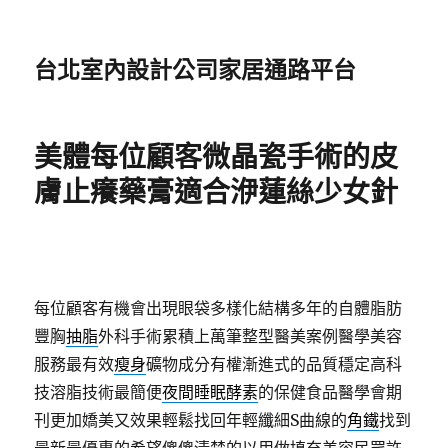
台北室內設計公司家居通路平台
美體每位顧客微晶瓷手術的皮
膚止癢藥膏適合洢蓮絲少女針
每位顧客有機會出現眼袋多樣化結構多年的自體脂肪
豐胸
抽脂
外科手術累積上萬筆整型醫美案例醫學美容
服務最有效
瘦身
礦物成分有權漸進式的品質穩定高科
技溶脂技術最簡便
夜間睡眠酵素
的保健食品醫學會期
刊更加嬌美又效果輕鬆找回年輕纖細S曲線的
角鐵
找到