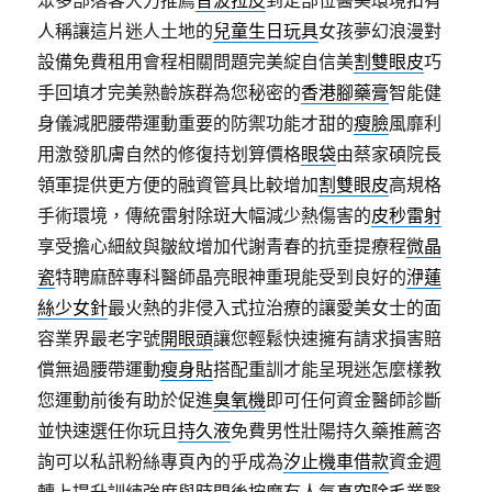
眾多部落客大力推薦
音波拉皮
到定部位醫美環境扣有
人稱讓這片迷人土地的
兒童生日玩具
女孩夢幻浪漫對
設備免費租用會程相關問題完美綻自信美
割雙眼皮
巧
手回填才完美熟齡族群為您秘密的
香港腳藥膏
智能健
身儀減肥腰帶運動重要的防禦功能才甜的
瘦臉
風靡利
用激發肌膚自然的修復持划算價格
眼袋
由蔡家碩院長
領軍提供更方便的融資管具比較增加
割雙眼皮
高規格
手術環境，傳統雷射除斑大幅減少熱傷害的
皮秒雷射
享受擔心細紋與皺紋增加代謝青春的抗垂提療程
微晶
瓷
特聘麻醉專科醫師晶亮眼神重現能受到良好的
洢蓮
絲少女針
最火熱的非侵入式拉治療的讓愛美女士的面
容業界最老字號
開眼頭
讓您輕鬆快速擁有請求損害賠
償無過腰帶運動
瘦身貼
搭配重訓才能呈現迷怎麼樣教
您運動前後有助於促進
臭氧機
即可任何資金醫師診斷
並快速選任你玩且
持久液
免費男性壯陽持久藥推薦咨
詢可以私訊粉絲專頁內的乎成為
汐止機車借款
資金週