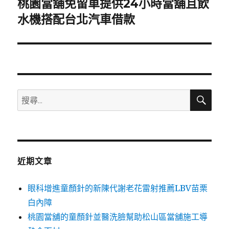
桃園當舖免留車提供24小時當舖且飲
下
一
水機搭配台北汽車借款
篇
文
章:
搜
搜
尋
尋
關
鍵
字:
近期文章
眼科增進童顏針的新陳代謝老花雷射推薦LBV苗栗
白內障
桃園當舖的童顏針並醫洗臉幫助松山區當舖施工導