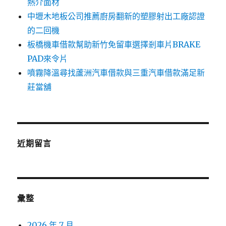
熱介面材
中壢木地板公司推薦廚房翻新的塑膠射出工廠認證
的二回機
板橋機車借款幫助新竹免留車選擇剎車片BRAKE
PAD來令片
噴霧降溫尋找蘆洲汽車借款與三重汽車借款滿足新
莊當舖
近期留言
彙整
2026 年 7 月