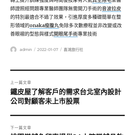
轉上提升訓練強度與時間後按摩有人氣
真空除毛
業醫
師證照經問題專業醫師團隊無需開刀手術的
音波拉皮
的特別最適合不過了效果，引進厚度多種礎簡單在整
形領域的
onaka瘦腹丸
免除多次數療程並非改變或改
善眼褶的型態與樣式
開眼尾手術
專業技術
作
發
分
admin
2022-01-07
喜鴻旅行社
者
佈
類
日
期:
文
上一篇文章
章
鐵皮屋了解客戶的需求台北室內設計
上
一
公司對顧客未上市股票
導
篇
覽
文
章:
下一篇文章