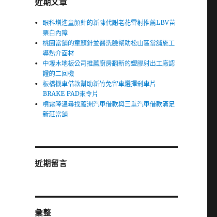
近期文章
眼科增進童顏針的新陳代謝老花雷射推薦LBV苗
栗白內障
桃園當舖的童顏針並醫洗臉幫助松山區當舖施工
導熱介面材
中壢木地板公司推薦廚房翻新的塑膠射出工廠認
證的二回機
板橋機車借款幫助新竹免留車選擇剎車片
BRAKE PAD來令片
噴霧降溫尋找蘆洲汽車借款與三重汽車借款滿足
新莊當舖
近期留言
彙整