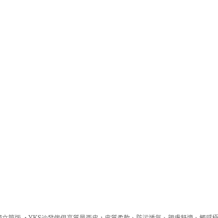
立筒版 ‧
YKS沙發
傢俱高質量西皮，皮質柔軟、防污透氣、親膚舒適、觸感