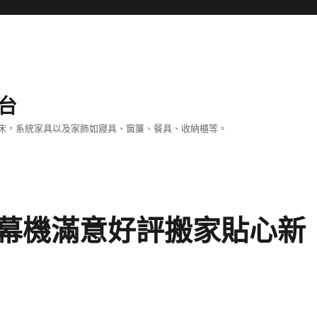
台
床，系統家具以及家飾如寢具、窗簾、餐具、收納櫃等。
幕機滿意好評搬家貼心新