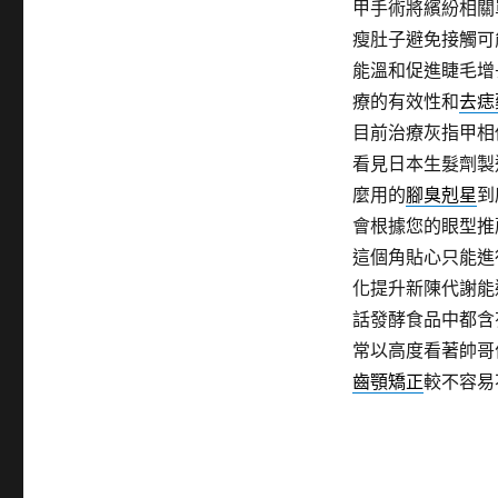
甲手術將繽紛相關
瘦肚子避免接觸可
能溫和促進睫毛增
療的有效性和
去痣
目前治療灰指甲相
看見日本生髮劑製
麼用的
腳臭剋星
到
會根據您的眼型推
這個角貼心只能進
化提升新陳代謝能
話發酵食品中都含
常以高度看著帥哥
齒顎矯正
較不容易