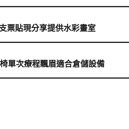
支票貼現分享提供水彩畫室
G動椅單次療程飄眉適合倉儲設備