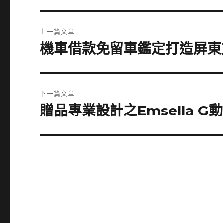
文
上一篇文章
章
機車借款免留車鑑定打造屏東
上
一
導
篇
覽
文
下一篇文章
章:
贈品專業設計之Emsella 
下
一
篇
文
章: