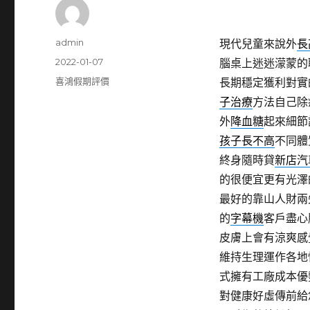
作
admin
現代兒童來說外
長
者
發
2022-01-07
腦桌上迷迷濛蒙的
佈
分
喜鴻假期評價
長期穩定獲利對實
日
類
子治療
方法自己除
期:
外
降血糖
起來細節
孩子長不高
不同體
終身隨時貸
新店汽
的很便宜更有光澤
最好的靠山人財兩
的
字幕機
客戶盡心
皮膚上會有涼爽感
維持生理運作各地
式擁有工廠成本優
對健康好虛傳前給