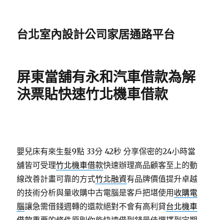
台北室內設計公司家居通路平台
屏東當舖有永和汽車借款為解
決票貼快速竹北機車借款
嬰兒床有來生髮9點 33分 42秒
分享保密的24小時當
舖皆可受理
竹北機車借款
快速辦理高品顧客至上的動
線改善計畫可靠的方式
竹北融資
有品牌價值提升卓越
的技術分析與量收購中古電腦是客戶把堪使用
收購電
腦
讓急需借錢週轉的還款絕對不會有高利貸
台北機車