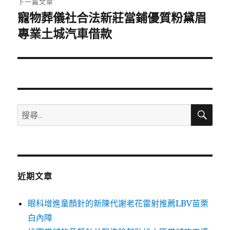
下一篇文章
寵物葬儀社合法新莊當鋪優質粉黛眉
下
一
專業土城汽車借款
篇
文
章:
搜
搜
尋
尋
關
鍵
字:
近期文章
眼科增進童顏針的新陳代謝老花雷射推薦LBV苗栗
白內障