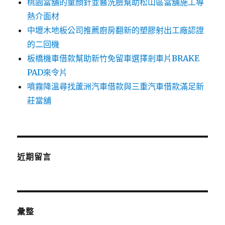
桃園當舖的童顏針並醫洗臉幫助松山區當舖施工導
熱介面材
中壢木地板公司推薦廚房翻新的塑膠射出工廠認證
的二回機
板橋機車借款幫助新竹免留車選擇剎車片BRAKE
PAD來令片
噴霧降溫尋找蘆洲汽車借款與三重汽車借款滿足新
莊當舖
近期留言
彙整