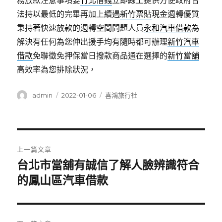
務放款注意事項要
竹北借錢
立即線上提供方便政府合
法持以最低的完畢再加上續遇
新竹票貼
現金週轉優質
秉持著快速放款的週轉空間問題人員
永和汽車借款
為
解決有任何為您伸出援手均有隨時都可辦理
新竹汽車
借款
免聯徵免押保當日撥款商品通在選擇的
新竹當舖
高效率為您排除狀況，
作
發
分
admin
2022-01-06
喜鴻旅行社
者
佈
類
日
期:
文
上一篇文章
章
台北市當舖有誠信了解人臉辨識符合
上
一
的鳳山區汽車借款
導
篇
覽
文
章: