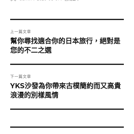
者
佈
類
日
期:
文
上一篇文章
章
幫你尋找適合你的日本旅行，絕對是
上
一
您的不二之選
導
篇
覽
文
章:
下一篇文章
YKS沙發為你帶來古樸簡約而又高貴
下
一
浪漫的別樣風情
篇
文
章: