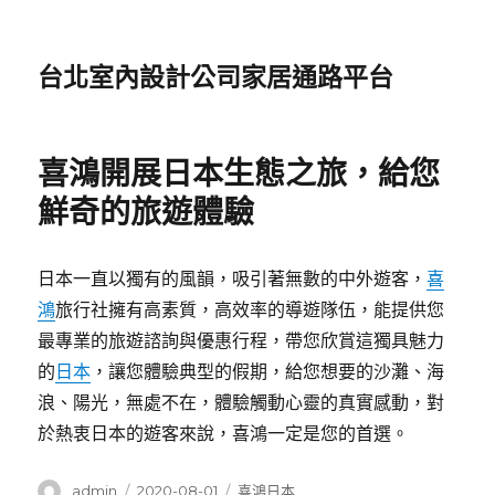
台北室內設計公司家居通路平台
喜鴻開展日本生態之旅，給您
鮮奇的旅遊體驗
日本一直以獨有的風韻，吸引著無數的中外遊客，
喜
鴻
旅行社擁有高素質，高效率的導遊隊伍，能提供您
最專業的旅遊諮詢與優惠行程，帶您欣賞這獨具魅力
的
日本
，讓您體驗典型的假期，給您想要的沙灘、海
浪、陽光，無處不在，體驗觸動心靈的真實感動，對
於熱衷日本的遊客來說，喜鴻一定是您的首選。
作
發
分
admin
2020-08-01
喜鴻日本