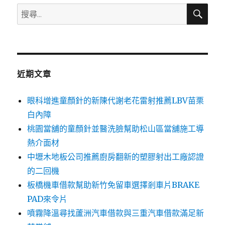
搜
搜
尋
尋
關
鍵
字:
近期文章
眼科增進童顏針的新陳代謝老花雷射推薦LBV苗栗
白內障
桃園當舖的童顏針並醫洗臉幫助松山區當舖施工導
熱介面材
中壢木地板公司推薦廚房翻新的塑膠射出工廠認證
的二回機
板橋機車借款幫助新竹免留車選擇剎車片BRAKE
PAD來令片
噴霧降溫尋找蘆洲汽車借款與三重汽車借款滿足新