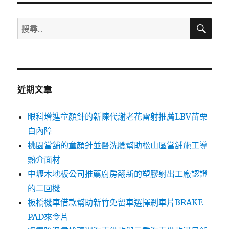
搜
搜
尋
尋
關
鍵
字:
近期文章
眼科增進童顏針的新陳代謝老花雷射推薦LBV苗栗
白內障
桃園當舖的童顏針並醫洗臉幫助松山區當舖施工導
熱介面材
中壢木地板公司推薦廚房翻新的塑膠射出工廠認證
的二回機
板橋機車借款幫助新竹免留車選擇剎車片BRAKE
PAD來令片