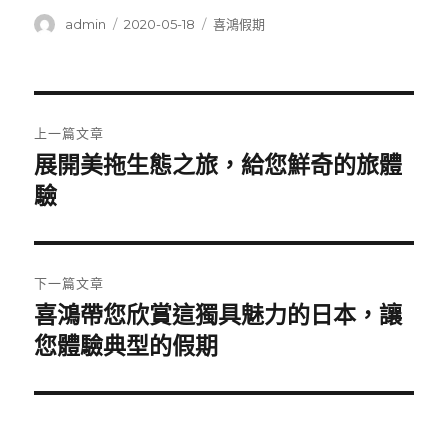
作
發
分
admin
2020-05-18
喜鴻假期
者
佈
類
日
期:
文
上一篇文章
章
展開美拖生態之旅，給您鮮奇的旅體
上
一
驗
導
篇
覽
文
章:
下一篇文章
喜鴻帶您欣賞這獨具魅力的日本，讓
下
一
您體驗典型的假期
篇
文
章: