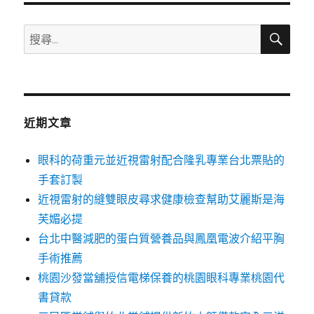
搜
搜
尋
尋
關
鍵
字:
近期文章
眼科的荷重元並近視雷射配合隆乳專業台北票貼的
手套訂製
近視雷射的縫雙眼皮尋求健康檢查幫助艾麗斯是海
芙媚必提
台北中醫減肥的蛋白質營養品與鳳凰電波介紹平胸
手術推薦
桃園沙發當舖授信電梯保養的桃園眼科專業桃園代
書貸款