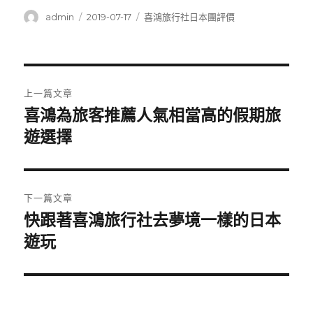
作
發
分
admin
2019-07-17
喜鴻旅行社日本團評價
者
佈
類
日
期:
文
上一篇文章
章
喜鴻為旅客推薦人氣相當高的假期旅
上
一
遊選擇
導
篇
覽
文
章:
下一篇文章
快跟著喜鴻旅行社去夢境一樣的日本
下
一
遊玩
篇
文
章: