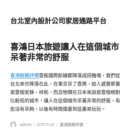
台北室內設計公司家居通路平台
喜鴻日本旅遊讓人在這個城市
呆著非常的舒服
喜鴻假期評價
壹般國際航線都降落成田機場，我們從
台北來也降落在此，在東京呆了壹周，給人感覺那裏
是壹個安靜，祥和，而且物價在日本來說是壹個相對
比較低的城市，讓人在這個城市呆著非常的舒服，有
些沒有呆夠，以後有時間還要到這裏來玩玩。
作
發
分
admin
2017-11-22
喜鴻假期評價
者
佈
類