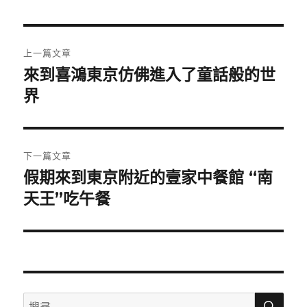
日
期:
文
上一篇文章
章
來到喜鴻東京仿佛進入了童話般的世
上
一
界
導
篇
覽
文
章:
下一篇文章
假期來到東京附近的壹家中餐館 “南
下
一
天王”吃午餐
篇
文
章:
搜
搜