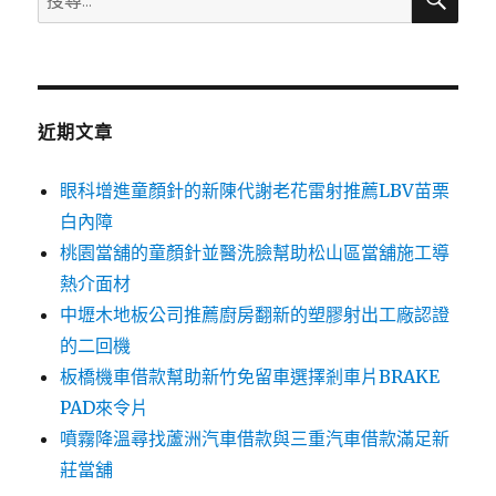
尋
尋
關
鍵
字:
近期文章
眼科增進童顏針的新陳代謝老花雷射推薦LBV苗栗
白內障
桃園當舖的童顏針並醫洗臉幫助松山區當舖施工導
熱介面材
中壢木地板公司推薦廚房翻新的塑膠射出工廠認證
的二回機
板橋機車借款幫助新竹免留車選擇剎車片BRAKE
PAD來令片
噴霧降溫尋找蘆洲汽車借款與三重汽車借款滿足新
莊當舖