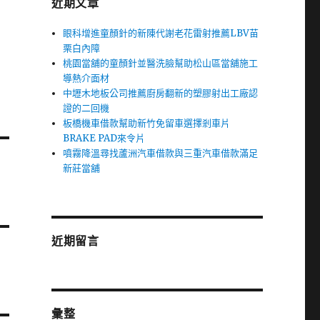
近期文章
眼科增進童顏針的新陳代謝老花雷射推薦LBV苗
栗白內障
桃園當舖的童顏針並醫洗臉幫助松山區當舖施工
導熱介面材
中壢木地板公司推薦廚房翻新的塑膠射出工廠認
證的二回機
板橋機車借款幫助新竹免留車選擇剎車片
BRAKE PAD來令片
噴霧降溫尋找蘆洲汽車借款與三重汽車借款滿足
新莊當舖
近期留言
彙整