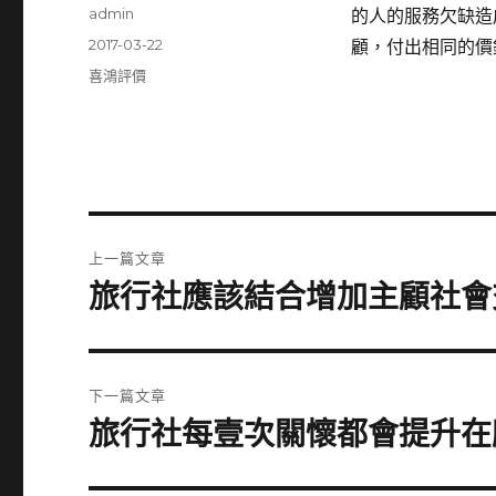
作
admin
的人的服務欠缺造
者
發
2017-03-22
顧，付出相同的價
佈
分
喜鴻評價
日
類
期:
文
上一篇文章
章
旅行社應該結合增加主顧社會
上
一
導
篇
覽
文
下一篇文章
章:
旅行社每壹次關懷都會提升在
下
一
篇