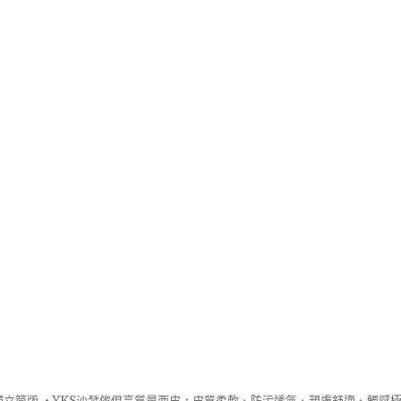
立筒版 ‧
YKS沙發
傢俱高質量西皮，皮質柔軟、防污透氣、親膚舒適、觸感