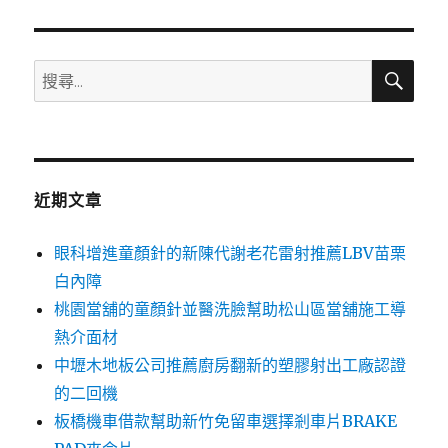
章:
搜
搜
尋
尋
關
鍵
字:
近期文章
眼科增進童顏針的新陳代謝老花雷射推薦LBV苗栗
白內障
桃園當舖的童顏針並醫洗臉幫助松山區當舖施工導
熱介面材
中壢木地板公司推薦廚房翻新的塑膠射出工廠認證
的二回機
板橋機車借款幫助新竹免留車選擇剎車片BRAKE