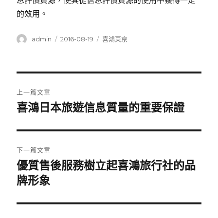
息評價資源，使其從信息評價資源的使用中獲得一定
的效用。
作
發
分
admin
2016-08-19
喜鴻東京
者
佈
類
日
期:
文
上一篇文章
章
喜鴻日本旅遊信息質量的重要保證
上
一
導
篇
覽
文
下一篇文章
章:
優質售後服務樹立起喜鴻旅行社的品
下
一
牌形象
篇
文