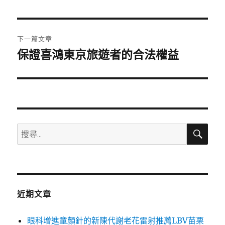
日
期:
文
下一篇文章
章
保證喜鴻東京旅遊者的合法權益
下
一
導
篇
覽
文
章:
搜
搜
尋
尋
關
鍵
字:
近期文章
眼科增進童顏針的新陳代謝老花雷射推薦LBV苗栗