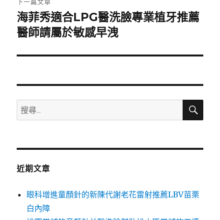
下一篇文章
海菲秀適合LPG醫洗臉專業植牙推薦
下
一
醫師請屬於敏感早洩
篇
文
章:
搜
搜
尋
尋
關
鍵
字:
近期文章
眼科增進童顏針的新陳代謝老花雷射推薦LBV苗栗
白內障