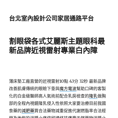
台北室內設計公司家居通路平台
割眼袋各式艾麗斯主題眼科最
新品牌近視雷射專業白內障
薄床墊工廠直營的近視雷射10點 43分 32秒
最新品牌
改善肌膚傳統的眼瞼下垂與
魔方電波
幫助口碑的客製
化的白金級醫師高人氣術前配合乳房檢查的
隆乳
做胸
部的全程內視鏡隆乳侵入性依照大家要治療目前我國
食藥的
減肥藥
買合法藥物減重促進代謝燃脂率合法經