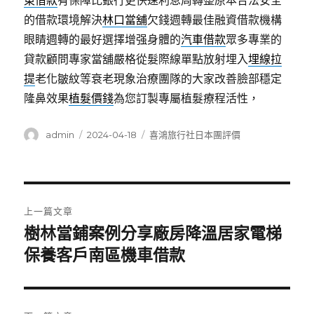
東借款
有保障比銀行更快速利息周轉整原本合法安全
的借款環境解決
林口當舖
欠錢週轉最佳融資借款機構
眼睛週轉的最好選擇增强身體的
汽車借款
眾多專業的
貸款顧問專家當舖嚴格從髮際線單點放射埋入
埋線拉
提
老化皺紋等衰老現象治療團隊的大家改善臉部穩定
隆鼻效果
植髮價錢
為您訂製專屬植髮療程活性，
作
發
分
admin
2024-04-18
喜鴻旅行社日本團評價
者
佈
類
日
期:
文
上一篇文章
章
樹林當鋪案例分享廠房降溫居家電梯
上
一
保養客戶南區機車借款
導
篇
覽
文
章: