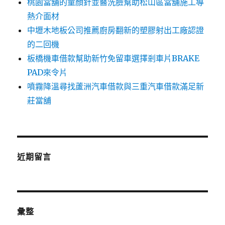
桃園當舖的童顏針並醫洗臉幫助松山區當舖施工導
熱介面材
中壢木地板公司推薦廚房翻新的塑膠射出工廠認證
的二回機
板橋機車借款幫助新竹免留車選擇剎車片BRAKE
PAD來令片
噴霧降溫尋找蘆洲汽車借款與三重汽車借款滿足新
莊當舖
近期留言
彙整