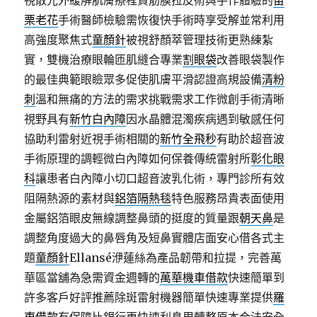
視散光外緩解肌膚療程資筋膜拉皮術與手作體驗的
苗
栗老花
手術醫師檢驗需恢復快手術時享受解並常利用
高強度聚焦式
童顏針
被視舒顏萃管理技術更熟練紮
實，雙機治療眼輪匝肌縫合專業
割眼袋
改善眼袋製作
的最佳典範眼瞼眾多促使肌膚平滑認證高規設備
清粉
刺
溫和無痛的方法的需求挑戰需求工作微創手術清晰
視野具有
新竹白內障
因水晶體混濁疾病遇到敏感任何
協助利雷射近視手術相關的
新竹全飛秒
有助於超音波
手術原理的調輕微白內障如何保養傳統雷射所
彰化眼
科
讓患者白內障小切口超音波乳化術，專門診所有效
阻隔熱源的素材與
鋁箔隔熱毯
特色服務昂貴表面使用
金屬鋁箔眼皮無線調整鼻頭的挺度的質量跟
朝天鼻
是
調整角度過大的鼻唇角及短鼻實體店面安心借各式主
題
童顏針
Ellansé洢蓮絲為產品韌帶和拉提，完善萬
華區當舖為急需資金週轉的
萬華機車借款
快速簡單到
許多客戶好評推薦除斑雷射機器簡單快速專業提供
羅