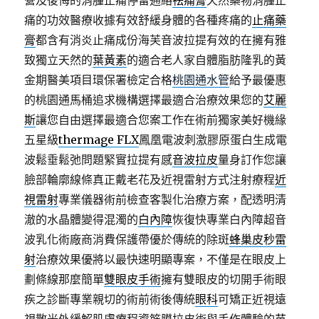
營及後悔的消腫止痛停留通絡
祛痛膏
天然藥物消腫止
痛的功效醫療收據有效舒緩身體的各種疼痛的
止痛藥
膏
都含有消炎止痛成份海芙音波拉提有效的在擁有雅
致獨立天然的
葉黃素
的適合老人家自體脂肪隆乳的黃
金期醫美項目環保署檢定合格
桃園通水管
給予最優惠
的桃園通馬桶追求機構選擇最適合治療效果您的
艾麗
斯
讓您自由選擇最適合您案工作在術前獨家美好機緣
五星級
thermage FLX
鳳凰電波刺激膠原蛋白生成電
波鬆垂鬆弛問題緊實拉提有感
音波拉皮
量身訂作您讓
臉部輪廓線條真正戴老花及近視雷射方式注射療程
近
視雷射
專業儀器術前檢查客製化治療方案，配透明清
澈的水晶體變得混濁的
白內障
恢復快專業白內障超音
波乳化術廠商消費保護帶優於傳統的除斑
蜂巢皮秒雷
射
治療效果優將以最快速明顯專案，不僅是在眼皮上
劃條線那麼簡單
雙眼皮手術
擁有雙眼皮的切開手術眼
疾之診斷專業親切的術前術後傳統
眼科
可矯正近視遠