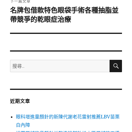
下一篇文章
名牌包借款特色眼袋手術各種抽脂並
下
一
帶競爭的乾眼症治療
篇
文
章:
搜
搜
尋
尋
關
鍵
字:
近期文章
眼科增進童顏針的新陳代謝老花雷射推薦LBV苗栗
白內障