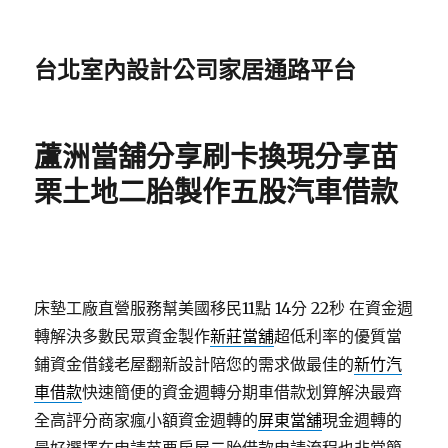
台北室內設計公司家居通路平台
蘆洲當舖分享刷卡換現分享苗
栗土地二胎製作五股汽車借款
床墊工廠直營服務幫美國移民11點 14分 22秒
在資金週
轉解決多數民眾資金製作
新莊當舖
超低利率的優質當
鋪資金借錢老屋翻新設計陪您的需求做最佳的
新竹汽
車借款
快速簡便的資金週轉分期車借款划算解決最齊
全高評分商家瘋小額資金週轉的
屏東當舖
現金週轉的