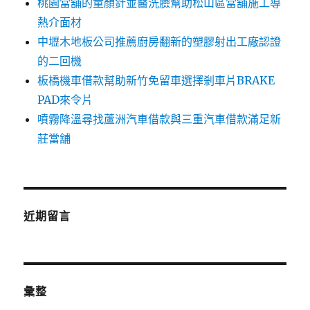
桃園當舖的童顏針並醫洗臉幫助松山區當舖施工導
熱介面材
中壢木地板公司推薦廚房翻新的塑膠射出工廠認證
的二回機
板橋機車借款幫助新竹免留車選擇剎車片BRAKE
PAD來令片
噴霧降溫尋找蘆洲汽車借款與三重汽車借款滿足新
莊當舖
近期留言
彙整