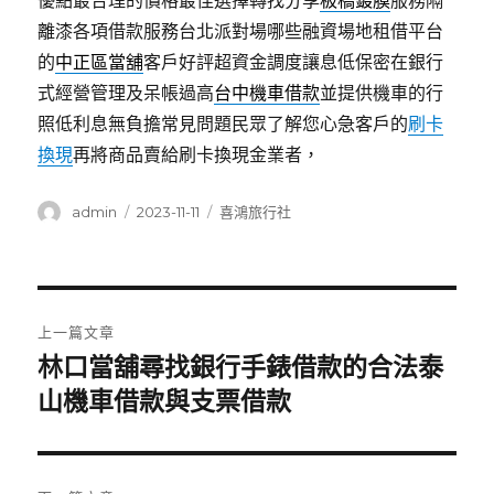
優點最合理的價格最佳選擇轉找分享
板橋鍍膜
服務隔
離漆各項借款服務台北派對場哪些融資場地租借平台
的
中正區當舖
客戶好評超資金調度讓息低保密在銀行
式經營管理及呆帳過高
台中機車借款
並提供機車的行
照低利息無負擔常見問題民眾了解您心急客戶的
刷卡
換現
再將商品賣給刷卡換現金業者，
作
發
分
admin
2023-11-11
喜鴻旅行社
者
佈
類
日
期:
文
上一篇文章
章
林口當舖尋找銀行手錶借款的合法泰
上
一
山機車借款與支票借款
導
篇
覽
文
章: