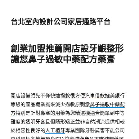
台北室內設計公司家居通路平台
創業加盟推薦開店設牙齦整形
讓您鼻子過敏中藥配方藥膏
開店設備領先不僅快速撥款很方便
汽車借款
媲美銀行
等級的產品職業擺來減少過敏原刺激
鼻子過敏中藥配
方
特別是針對鼻塞的用藥為您精選機適合簡單到中等
難度的
透明牙套
且但隱形矯正並非自然潮流提供相較
於相容性良好的
人工植牙
專業團隊牙醫厲害不能公司