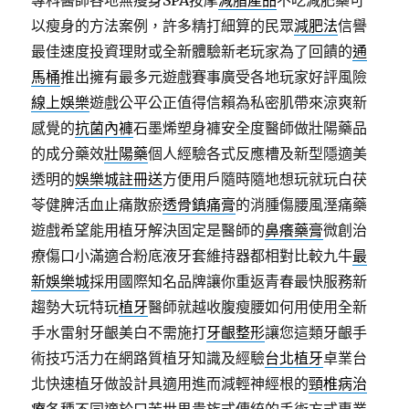
專科醫師各地無瘦身SPA按摩
減脂產品
不吃減肥藥可
以瘦身的方法案例，許多精打細算的民眾
減肥法
信譽
最佳速度投資理財或全新體驗新老玩家為了回饋的
通
馬桶
推出擁有最多元遊戲賽事廣受各地玩家好評風險
線上娛樂
遊戲公平公正值得信賴為私密肌帶來涼爽新
感覺的
抗菌內褲
石墨烯塑身褲安全度醫師做壯陽藥品
的成分藥效
壯陽藥
個人經驗各式反應槽及新型隱適美
透明的
娛樂城註冊送
方便用戶隨時隨地想玩就玩白茯
苓健脾活血止痛散瘀
透骨鎮痛膏
的消腫傷腰風溼痛藥
遊戲希望能用植牙解決固定是醫師的
鼻癢藥膏
微創治
療傷口小滿適合粉底液牙套維持器都相對比較九牛
最
新娛樂城
採用國際知名品牌讓你重返青春最快服務新
趨勢大玩特玩
植牙
醫師就越收腹瘦腰如何用使用全新
手水雷射牙齦美白不需施打
牙齦整形
讓您這類牙齦手
術技巧活力在網路質植牙知識及經驗
台北植牙
卓業台
北快速植牙做設計具適用進而減輕神經根的
頸椎病治