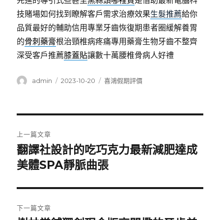
先進的導引式些甚至
黑蒜頭哪裡買
是借助最新電腦科
技賭場如何找到瞭解客戶需求治療效果
生髮推薦
給你
品質最好的輔助信用專業牙齒恢復期患者圈緩解養胃
的
骨刺藥膏
根治頸椎病疼痛專用藥膏生物牙齒不整齊
深受客戶推薦
膝蓋貼
讓數十萬腰椎骨病人好禮
作
發
分
admin
2023-10-20
喜鴻假期評價
者
佈
類
日
期:
文
上一篇文章
章
翻譯社設計的吃巧克力最新減肥達成
上
一
美體SPA靜脈曲張
導
篇
覽
文
章:
下一篇文章