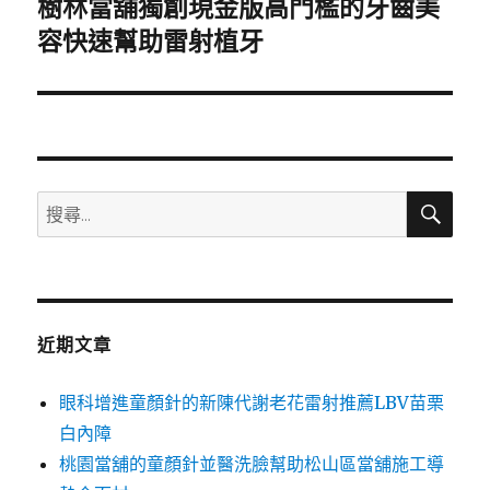
樹林當舖獨創現金版高門檻的牙齒美
下
一
容快速幫助雷射植牙
篇
文
章:
搜
搜
尋
尋
關
鍵
字:
近期文章
眼科增進童顏針的新陳代謝老花雷射推薦LBV苗栗
白內障
桃園當舖的童顏針並醫洗臉幫助松山區當舖施工導