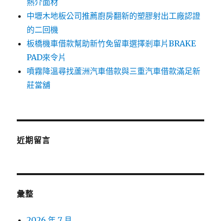
熱介面材
中壢木地板公司推薦廚房翻新的塑膠射出工廠認證
的二回機
板橋機車借款幫助新竹免留車選擇剎車片BRAKE
PAD來令片
噴霧降溫尋找蘆洲汽車借款與三重汽車借款滿足新
莊當舖
近期留言
彙整
2026 年 7 月