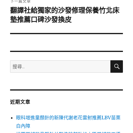
下一篇文章
翻譯社給獨家的沙發修理保養竹北床
下
一
墊推薦口碑沙發換皮
篇
文
章:
搜
搜
尋
尋
關
鍵
字:
近期文章
眼科增進童顏針的新陳代謝老花雷射推薦LBV苗栗
白內障