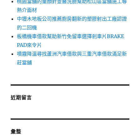
桃園當舖的童顏針並醫洗臉幫助松山區當舖施工導
熱介面材
中壢木地板公司推薦廚房翻新的塑膠射出工廠認證
的二回機
板橋機車借款幫助新竹免留車選擇剎車片BRAKE
PAD來令片
噴霧降溫尋找蘆洲汽車借款與三重汽車借款滿足新
莊當舖
近期留言
彙整