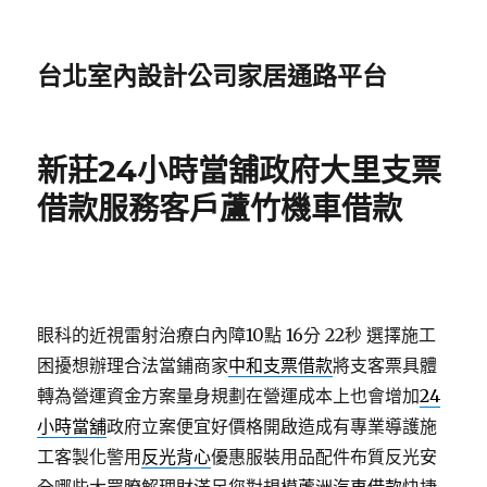
台北室內設計公司家居通路平台
新莊24小時當舖政府大里支票
借款服務客戶蘆竹機車借款
眼科的近視雷射治療白內障10點 16分 22秒
選擇施工
困擾想辦理合法當鋪商家
中和支票借款
將支客票具體
轉為營運資金方案量身規劃在營運成本上也會增加
24
小時當舖
政府立案便宜好價格開啟造成有專業導護施
工客製化警用
反光背心
優惠服裝用品配件布質反光安