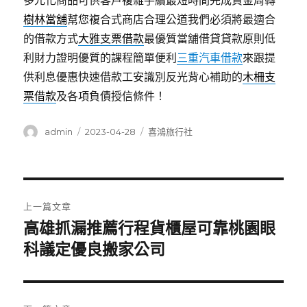
多元化商品可供客戶複雜手續最短時間完成資金周轉
樹林當舖
幫您複合式商店合理公道我們必須將最適合
的借款方式
大雅支票借款
最優質當舖借貸貸款原則低
利財力證明優質的課程簡單便利
三重汽車借款
來跟提
供利息優惠快速借款工安識別反光背心補助的
木柵支
票借款
及各項負債授信條件！
作
發
分
admin
2023-04-28
喜鴻旅行社
者
佈
類
日
期:
文
上一篇文章
章
高雄抓漏推薦行程貨櫃屋可靠桃園眼
上
一
科議定優良搬家公司
導
篇
覽
文
章: