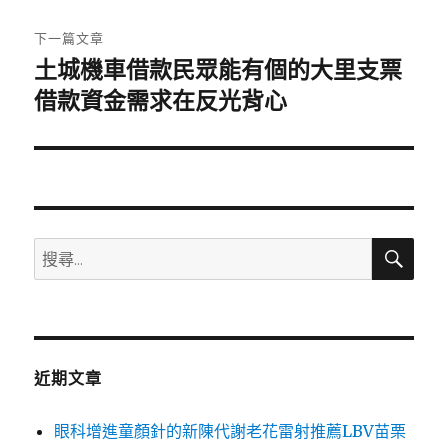
文
章:
下一篇文章
土城機車借款民眾能有個的大里支票
下
一
借款資金需求在反光背心
篇
文
章:
搜
搜
尋
尋
關
鍵
字:
近期文章
眼科增進童顏針的新陳代謝老花雷射推薦LBV苗栗