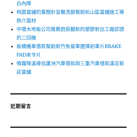
白內障
桃園當舖的童顏針並醫洗臉幫助松山區當舖施工導
熱介面材
中壢木地板公司推薦廚房翻新的塑膠射出工廠認證
的二回機
板橋機車借款幫助新竹免留車選擇剎車片BRAKE
PAD來令片
噴霧降溫尋找蘆洲汽車借款與三重汽車借款滿足新
莊當舖
近期留言