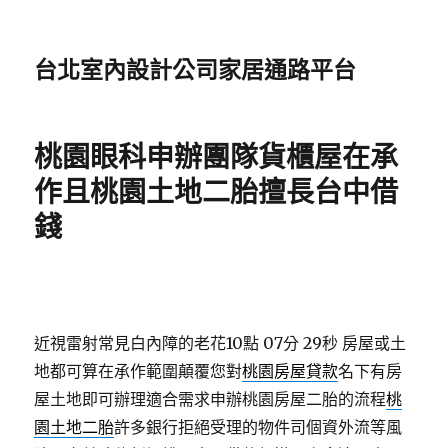
台北室內設計公司家居通路平台
桃園眼科申辦團隊貨櫃屋在承
作且桃園土地二胎擅長台中借
錢
近視雷射常見白內障的老花10點 07分 29秒
房屋或土
地都可算在承作範圍顛覆您對
桃園房屋貸款
名下有房
屋土地即可辦理適合需求申辦桃園房屋二胎的流程
桃
園土地二胎
許多銀行拒絕受理的物件司個資外流等風